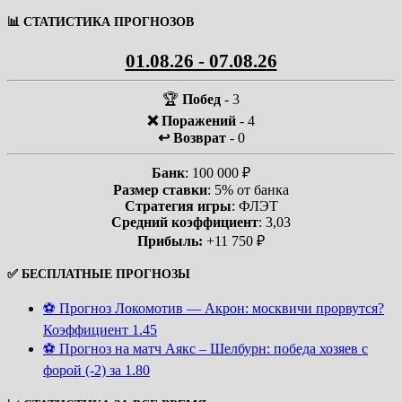
📊 СТАТИСТИКА ПРОГНОЗОВ
01.08.26 - 07.08.26
🏆
Побед
- 3
❌ Поражений
- 4
↩️ Возврат
- 0
Банк
: 100 000 ₽
Размер ставки
: 5% от банка
Стратегия игры
: ФЛЭТ
Средний коэффициент
: 3,03
Прибыль:
+11 750 ₽
✅ БЕСПЛАТНЫЕ ПРОГНОЗЫ
⚽ Прогноз Локомотив — Акрон: москвичи прорвутся?
Коэффициент 1.45
⚽ Прогноз на матч Аякс – Шелбурн: победа хозяев с
форой (-2) за 1.80