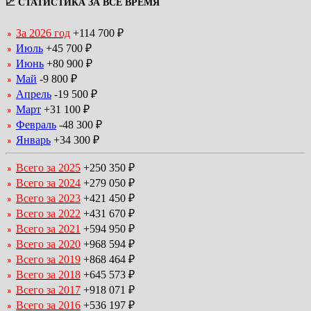
📈 СТАТИСТИКА ЗА ВСЕ ВРЕМЯ
За 2026 год
+114 700 ₽
Июль
+45 700 ₽
Июнь
+80 900 ₽
Май
-9 800 ₽
Апрель
-19 500 ₽
Март
+31 100 ₽
Февраль
-48 300 ₽
Январь
+34 300 ₽
Всего за 2025
+250 350 ₽
Всего за 2024
+279 050 ₽
Всего за 2023
+421 450 ₽
Всего за 2022
+431 670 ₽
Всего за 2021
+594 950 ₽
Всего за 2020
+968 594 ₽
Всего за 2019
+868 464 ₽
Всего за 2018
+645 573 ₽
Всего за 2017
+918 071 ₽
Всего за 2016
+536 197 ₽