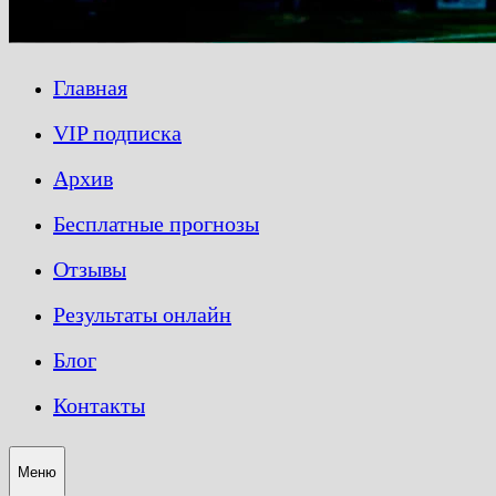
Главная
VIP подписка
Архив
Бесплатные прогнозы
Отзывы
Результаты онлайн
Блог
Контакты
Меню