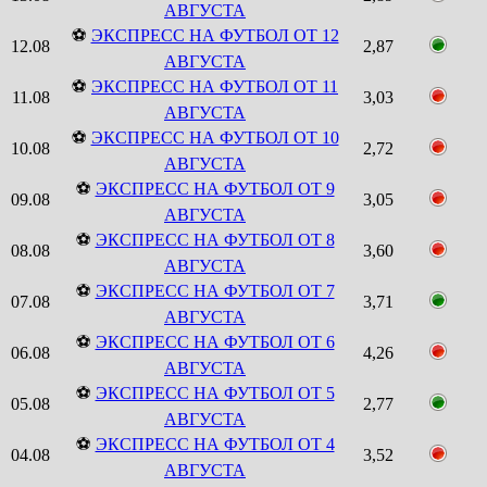
АВГУСТА
⚽
ЭКСПРЕСС НА ФУТБОЛ ОТ 12
12.08
2,87
АВГУСТА
⚽
ЭКСПРЕСС НА ФУТБОЛ ОТ 11
11.08
3,03
АВГУСТА
⚽
ЭКСПРЕСС НА ФУТБОЛ ОТ 10
10.08
2,72
АВГУСТА
⚽
ЭКСПРЕСС НА ФУТБОЛ ОТ 9
09.08
3,05
АВГУСТА
⚽
ЭКСПРЕСС НА ФУТБОЛ ОТ 8
08.08
3,60
АВГУСТА
⚽
ЭКСПРЕСС НА ФУТБОЛ ОТ 7
07.08
3,71
АВГУСТА
⚽
ЭКСПРЕСС НА ФУТБОЛ ОТ 6
06.08
4,26
АВГУСТА
⚽
ЭКСПРЕСС НА ФУТБОЛ ОТ 5
05.08
2,77
АВГУСТА
⚽
ЭКСПРЕСС НА ФУТБОЛ ОТ 4
04.08
3,52
АВГУСТА