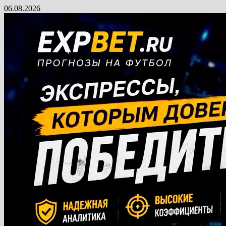
Перейти
06.08.2026
к
содержимому