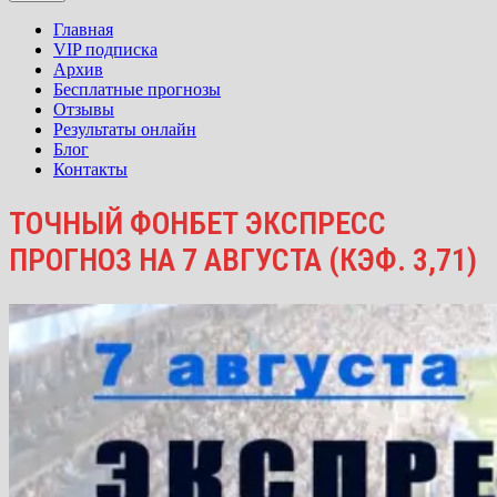
Главная
VIP подписка
Архив
Бесплатные прогнозы
Отзывы
Результаты онлайн
Блог
Контакты
ТОЧНЫЙ ФОНБЕТ ЭКСПРЕСС
ПРОГНОЗ НА 7 АВГУСТА (КЭФ. 3,71)