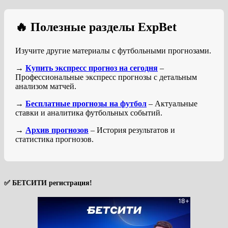
🔥 Полезные разделы ExpBet
Изучите другие материалы с футбольными прогнозами.
→
Купить экспресс прогноз на сегодня
–
Профессиональные экспресс прогнозы с детальным
анализом матчей.
→
Бесплатные прогнозы на футбол
– Актуальные
ставки и аналитика футбольных событий.
→
Архив прогнозов
– История результатов и
статистика прогнозов.
✅ БЕТСИТИ регистрация!