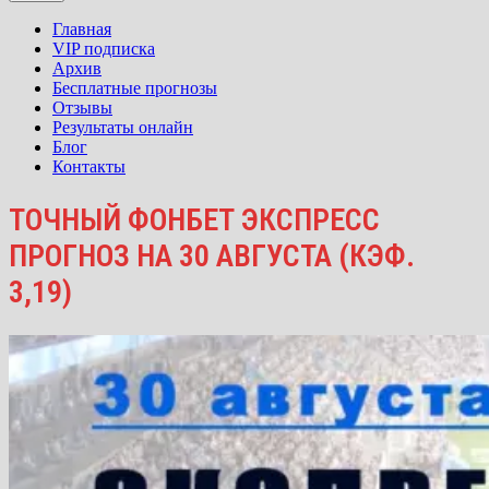
Главная
VIP подписка
Архив
Бесплатные прогнозы
Отзывы
Результаты онлайн
Блог
Контакты
ТОЧНЫЙ ФОНБЕТ ЭКСПРЕСС
ПРОГНОЗ НА 30 АВГУСТА (КЭФ.
3,19)