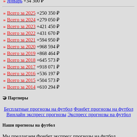
Январь
+34 300 ₽
Всего за 2025
+250 350 ₽
Всего за 2024
+279 050 ₽
Всего за 2023
+421 450 ₽
Всего за 2022
+431 670 ₽
Всего за 2021
+594 950 ₽
Всего за 2020
+968 594 ₽
Всего за 2019
+868 464 ₽
Всего за 2018
+645 573 ₽
Всего за 2017
+918 071 ₽
Всего за 2016
+536 197 ₽
Всего за 2015
+504 573 ₽
Всего за 2014
+610 294 ₽
🤝 Партнеры
Бесплатные прогнозы на футбол
Фонбет прогнозы на футбол
Винлайн экспресс прогнозы
Экспресс прогнозы на футбол
Наши прогнозы на футбол
Мы предлагаем Фонбет экспресс прогнозы на футбол