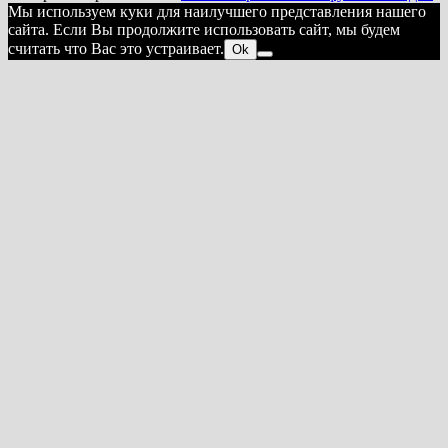
Мы используем куки для наилучшего представления нашего
сайта. Если Вы продолжите использовать сайт, мы будем
считать что Вас это устраивает.
Ok