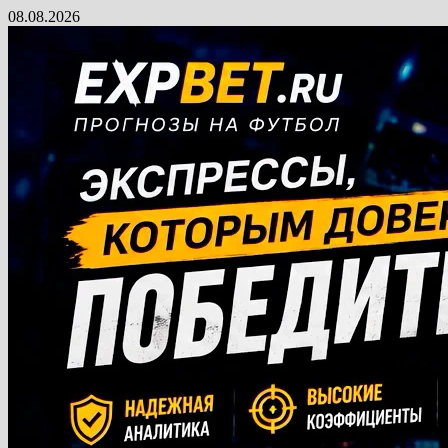
Перейти
08.08.2026
к
содержимому