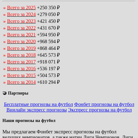
Всего за 2025
+250 350 ₽
Всего за 2024
+279 050 ₽
Всего за 2023
+421 450 ₽
Всего за 2022
+431 670 ₽
Всего за 2021
+594 950 ₽
Всего за 2020
+968 594 ₽
Всего за 2019
+868 464 ₽
Всего за 2018
+645 573 ₽
Всего за 2017
+918 071 ₽
Всего за 2016
+536 197 ₽
Всего за 2015
+504 573 ₽
Всего за 2014
+610 294 ₽
🤝 Партнеры
Бесплатные прогнозы на футбол
Фонбет прогнозы на футбол
Винлайн экспресс прогнозы
Экспресс прогнозы на футбол
Наши прогнозы на футбол
Мы предлагаем Фонбет экспресс прогнозы на футбол
ведущих чемпионатов, а также матчи Лиги Чемпионов, Лиги