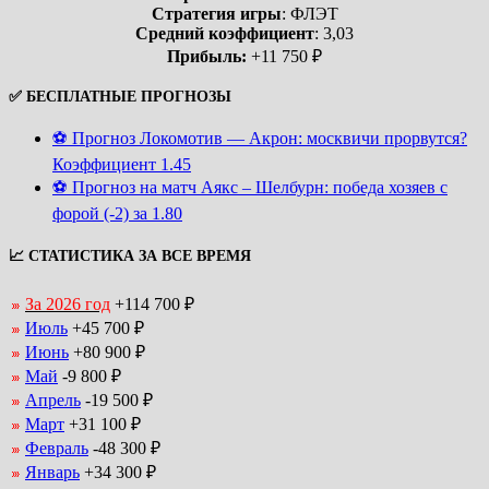
Стратегия игры
: ФЛЭТ
Средний коэффициент
: 3,03
Прибыль:
+11 750 ₽
✅ БЕСПЛАТНЫЕ ПРОГНОЗЫ
⚽ Прогноз Локомотив — Акрон: москвичи прорвутся?
Коэффициент 1.45
⚽ Прогноз на матч Аякс – Шелбурн: победа хозяев с
форой (-2) за 1.80
📈 СТАТИСТИКА ЗА ВСЕ ВРЕМЯ
За 2026 год
+114 700 ₽
Июль
+45 700 ₽
Июнь
+80 900 ₽
Май
-9 800 ₽
Апрель
-19 500 ₽
Март
+31 100 ₽
Февраль
-48 300 ₽
Январь
+34 300 ₽