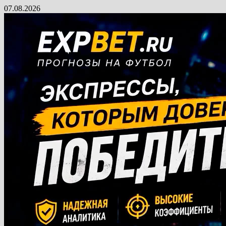
Перейти
07.08.2026
к
содержимому