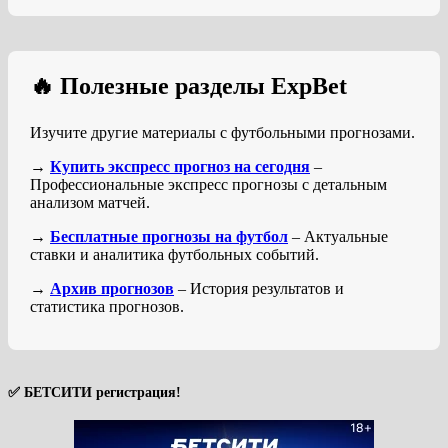
🔥 Полезные разделы ExpBet
Изучите другие материалы с футбольными прогнозами.
→
Купить экспресс прогноз на сегодня
–
Профессиональные экспресс прогнозы с детальным
анализом матчей.
→
Бесплатные прогнозы на футбол
– Актуальные
ставки и аналитика футбольных событий.
→
Архив прогнозов
– История результатов и
статистика прогнозов.
✅ БЕТСИТИ регистрация!