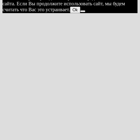
сайта. Если Вы продолжите использовать сайт, мы будем
считать что Вас это устраивает.
Ok