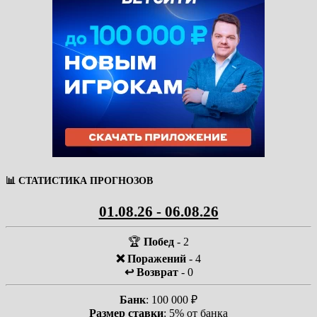
📊 СТАТИСТИКА ПРОГНОЗОВ
01.08.26 - 06.08.26
🏆
Побед
- 2
❌ Поражений
- 4
↩️ Возврат
- 0
Банк
: 100 000 ₽
Размер ставки
: 5% от банка