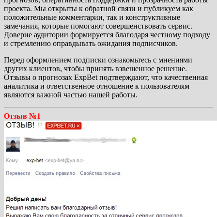
проекта. Мы открыты к обратной связи и публикуем как
положительные комментарии, так и конструктивные
замечания, которые помогают совершенствовать сервис.
Доверие аудитории формируется благодаря честному подходу
и стремлению оправдывать ожидания подписчиков.
Перед оформлением подписки ознакомьтесь с мнениями
других клиентов, чтобы принять взвешенное решение.
Отзывы о прогнозах ExpBet подтверждают, что качественная
аналитика и ответственное отношение к пользователям
являются важной частью нашей работы.
Отзыв №1