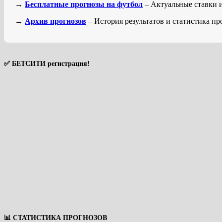
→
Бесплатные прогнозы на футбол
– Актуальные ставки 
→
Архив прогнозов
– История результатов и статистика пр
✅ БЕТСИТИ регистрация!
📊 СТАТИСТИКА ПРОГНОЗОВ