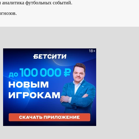
и аналитика футбольных событий.
огнозов.