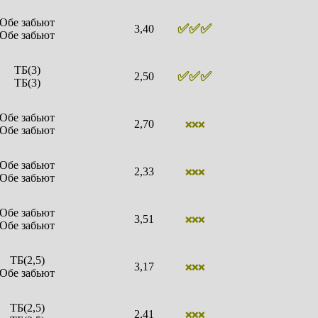
Обе забьют
✅✅✅
3,40
Обе забьют
ТБ(3)
✅✅✅
2,50
ТБ(3)
Обе забьют
2,70
❌❌❌
Обе забьют
Обе забьют
2,33
❌❌❌
Обе забьют
Обе забьют
3,51
❌❌❌
Обе забьют
ТБ(2,5)
3,17
❌❌❌
Обе забьют
ТБ(2,5)
2,41
❌❌❌