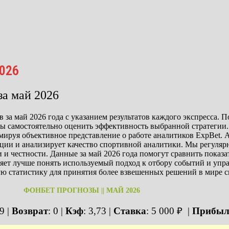
026
за май 2026
за май 2026 года с указанием результатов каждого экспресса. П
ы самостоятельно оценить эффективность выбранной стратегии.
рмируя объективное представление о работе аналитиков ExpBet.
нции и анализирует качество спортивной аналитики. Мы регуляр
и честности. Данные за май 2026 года помогут сравнить показа
яет лучше понять используемый подход к отбору событий и уп
ую статистику для принятия более взвешенных решений в мире 
ФОНБЕТ ПРОГНОЗЫ || МАЙ 2026
19
|
Возврат
: 0 |
Кэф
: 3,73 |
Ставка
: 5 000 ₽ |
Прибыл