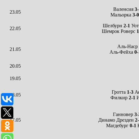
Валенсия
3-
23.05
Мальорка
3-0
Шелбурн
2-1
Уот
22.05
Шемрок Роверс
1
Аль-Наср
21.05
Аль-Фейха
0-
20.05
19.05
Гротта
1-3
Аф
18.05
Филкир
2-1
И
Ганновер
3-
17.05
Динамо Дрезден
2
Магдебург
0-1
К