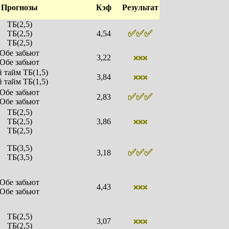
Прогнозы
Кэф
Результат
ТБ(2,5)
✅✅✅
ТБ(2,5)
4,54
ТБ(2,5)
Обе забьют
3,22
❌❌❌
Обе забьют
й тайм ТБ(1,5)
3,84
❌❌❌
й тайм ТБ(1,5)
Обе забьют
✅✅✅
2,83
Обе забьют
ТБ(2,5)
ТБ(2,5)
3,86
❌❌❌
ТБ(2,5)
ТБ(3,5)
✅✅✅
3,18
ТБ(3,5)
Обе забьют
4,43
❌❌❌
Обе забьют
ТБ(2,5)
3,07
❌❌❌
ТБ(2,5)