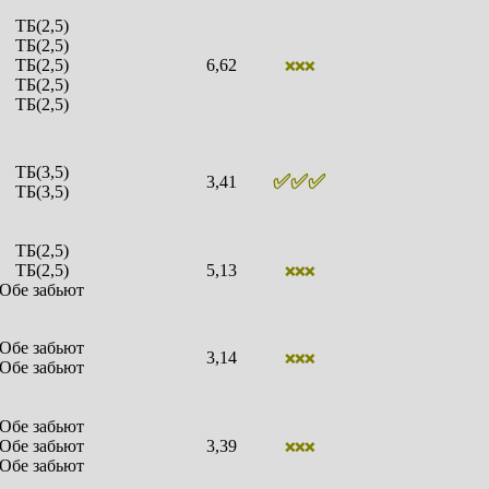
ТБ(2,5)
ТБ(2,5)
ТБ(2,5)
6,62
❌❌❌
ТБ(2,5)
ТБ(2,5)
ТБ(3,5)
✅✅✅
3,41
ТБ(3,5)
ТБ(2,5)
ТБ(2,5)
5,13
❌❌❌
Обе забьют
Обе забьют
3,14
❌❌❌
Обе забьют
Обе забьют
Обе забьют
3,39
❌❌❌
Обе забьют