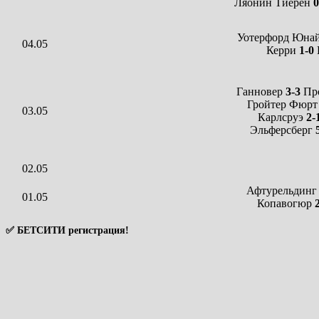
Ляонин Тиерен
0
Уотерфорд Юна
04.05
Керри
1-0
Ганновер
3-3
Пр
Гройтер Фюр
03.05
Карлсруэ
2-
Эльферсберг
02.05
Афтурельдин
01.05
Копавогюр
2
✅ БЕТСИТИ регистрация!