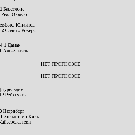
1
Барселона
Реал Овьедо
ерфорд Юнайтед
-2
Слайго Роверс
4-1
Дамак
1
Аль-Хиляль
НЕТ ПРОГНОЗОВ
НЕТ ПРОГНОЗОВ
турельдинг
Р Рейкьявик
3
Нюрнберг
-1
Хольштайн Киль
айзерслаутерн