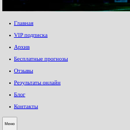
Главная
VIP подписка
Архив
Бесплатные прогнозы
Отзывы
Результаты онлайн
Блог
Контакты
Меню