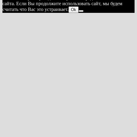
сайта. Если Вы продолжите использовать сайт, мы будем
считать что Вас это устраивает.
Ok