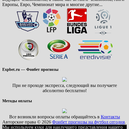
Европы, Евро, Чемпионат мира и многие другие...
Expbet.ru — Фонбет прогнозы
При не проходе экспресса, следующий вы получаете
абсолютно бесплатно!
Методы оплаты
Все возникли вопросы оплаты обращайтесь в
Контакты
Авторские права © 2026
Фонбет прогнозы на футбол сегодня
.
Мы используем куки для наилучшего представления нашего