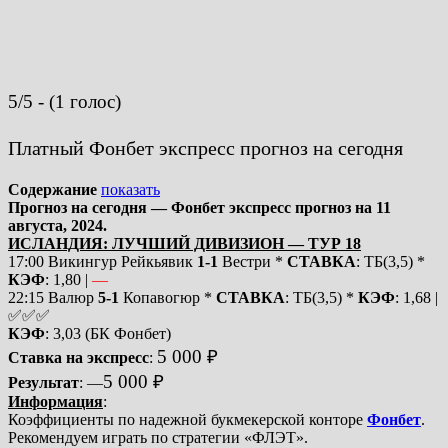
5/5 - (1 голос)
Платный Фонбет экспресс прогноз на сегодня
Содержание
показать
Прогноз на сегодня — Фонбет экспресс прогноз на 11
августа, 2024.
ИСЛАНДИЯ: ЛУЧШИЙ ДИВИЗИОН — ТУР 18
17:00 Викингур Рейкьявик
1-1
Вестри *
СТАВКА
: ТБ(3,5) *
КЭФ
: 1,80 |
—
22:15 Валюр
5-1
Копавогюр *
СТАВКА
: ТБ(3,5) *
КЭФ
: 1,68 |
✅✅✅
КЭФ
: 3,03 (БК Фонбет)
5 000 ₽
Ставка на экспресс
:
5 000 ₽
Результат
: —
Информация
:
Коэффициенты по надежной букмекерской конторе
Фонбет
.
Рекомендуем играть по стратегии «ФЛЭТ».