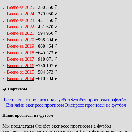
Всего за 2025
+250 350 ₽
Всего за 2024
+279 050 ₽
Всего за 2023
+421 450 ₽
Всего за 2022
+431 670 ₽
Всего за 2021
+594 950 ₽
Всего за 2020
+968 594 ₽
Всего за 2019
+868 464 ₽
Всего за 2018
+645 573 ₽
Всего за 2017
+918 071 ₽
Всего за 2016
+536 197 ₽
Всего за 2015
+504 573 ₽
Всего за 2014
+610 294 ₽
🤝 Партнеры
Бесплатные прогнозы на футбол
Фонбет прогнозы на футбол
Винлайн экспресс прогнозы
Экспресс прогнозы на футбол
Наши прогнозы на футбол
Мы предлагаем Фонбет экспресс прогнозы на футбол
ведущих чемпионатов, а также матчи Лиги Чемпионов, Лиги