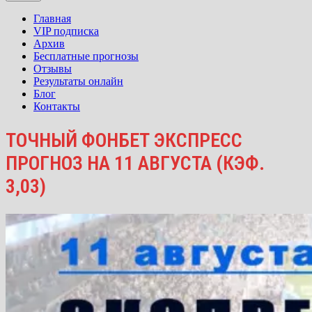
Главная
VIP подписка
Архив
Бесплатные прогнозы
Отзывы
Результаты онлайн
Блог
Контакты
ТОЧНЫЙ ФОНБЕТ ЭКСПРЕСС
ПРОГНОЗ НА 11 АВГУСТА (КЭФ.
3,03)