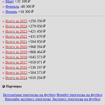
Март
+31 100 ₽
Февраль
-48 300 ₽
Январь
+34 300 ₽
Всего за 2025
+250 350 ₽
Всего за 2024
+279 050 ₽
Всего за 2023
+421 450 ₽
Всего за 2022
+431 670 ₽
Всего за 2021
+594 950 ₽
Всего за 2020
+968 594 ₽
Всего за 2019
+868 464 ₽
Всего за 2018
+645 573 ₽
Всего за 2017
+918 071 ₽
Всего за 2016
+536 197 ₽
Всего за 2015
+504 573 ₽
Всего за 2014
+610 294 ₽
🤝 Партнеры
Бесплатные прогнозы на футбол
Фонбет прогнозы на футбол
Винлайн экспресс прогнозы
Экспресс прогнозы на футбол