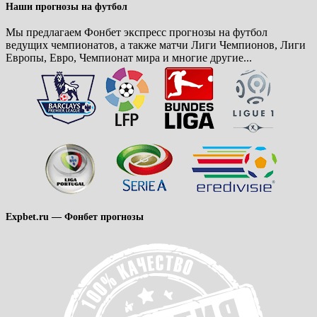
Наши прогнозы на футбол
Мы предлагаем Фонбет экспресс прогнозы на футбол
ведущих чемпионатов, а также матчи Лиги Чемпионов, Лиги
Европы, Евро, Чемпионат мира и многие другие...
Expbet.ru — Фонбет прогнозы