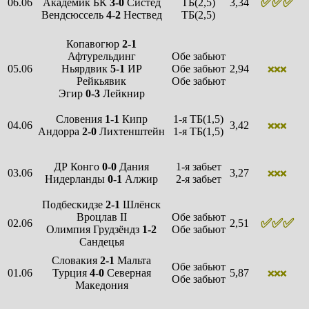
✅✅✅
06.06
Академик БК
3-0
Систед
ТБ(2,5)
3,34
Вендсюссель
4-2
Нествед
ТБ(2,5)
Копавогюр
2-1
Афтурельдинг
Обе забьют
05.06
Ньярдвик
5-1
ИР
Обе забьют
2,94
❌❌❌
Рейкьявик
Обе забьют
Эгир
0-3
Лейкнир
Словения
1-1
Кипр
1-я ТБ(1,5)
04.06
3,42
❌❌❌
Андорра
2-0
Лихтенштейн
1-я ТБ(1,5)
ДР Конго
0-0
Дания
1-я забьет
03.06
3,27
❌❌❌
Нидерланды
0-1
Алжир
2-я забьет
Подбескидзе
2-1
Шлёнск
Вроцлав II
Обе забьют
✅✅✅
02.06
2,51
Олимпия Грудзёндз
1-2
Обе забьют
Сандецья
Словакия
2-1
Мальта
Обе забьют
01.06
Турция
4-0
Северная
5,87
❌❌❌
Обе забьют
Македония