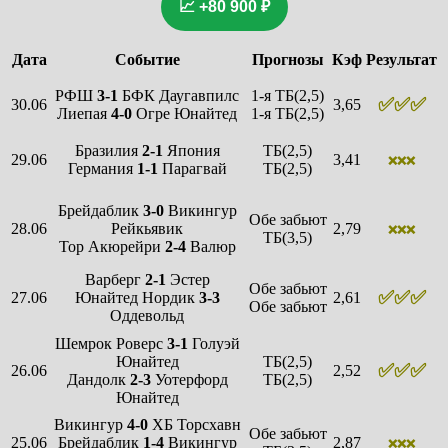
📈 +80 900 ₽
Дата
Событие
Прогнозы
Кэф
Результат
РФШ
3-1
БФК Даугавпилс
1-я ТБ(2,5)
✅✅✅
30.06
3,65
Лиепая
4-0
Огре Юнайтед
1-я ТБ(2,5)
Бразилия
2-1
Япония
ТБ(2,5)
29.06
3,41
❌❌❌
Германия
1-1
Парагвай
ТБ(2,5)
Брейдаблик
3-0
Викингур
Обе забьют
28.06
Рейкьявик
2,79
❌❌❌
ТБ(3,5)
Тор Акюрейри
2-4
Валюр
Варберг
2-1
Эстер
Обе забьют
✅✅✅
27.06
Юнайтед Нордик
3-3
2,61
Обе забьют
Оддевольд
Шемрок Роверс
3-1
Голуэй
Юнайтед
ТБ(2,5)
✅✅✅
26.06
2,52
Дандолк
2-3
Уотерфорд
ТБ(2,5)
Юнайтед
Викингур
4-0
ХБ Торсхавн
Обе забьют
25.06
Брейдаблик
1-4
Викингур
2,87
❌❌❌