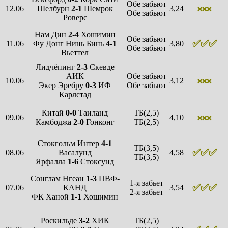
Обе забьют
12.06
Шелбурн
2-1
Шемрок
3,24
❌❌❌
Обе забьют
Роверс
Нам Дин
2-4
Хошимин
Обе забьют
✅✅✅
11.06
Фу Донг Нинь Бинь
4-1
3,80
Обе забьют
Вьеттел
Лидчёпинг
2-3
Скевде
АИК
Обе забьют
10.06
3,12
❌❌❌
Экер Эребру
0-3
ИФ
Обе забьют
Карлстад
Китай
0-0
Таиланд
ТБ(2,5)
09.06
4,10
❌❌❌
Камбоджа
2-0
Гонконг
ТБ(2,5)
Стокгольм Интер
4-1
ТБ(3,5)
✅✅✅
08.06
Васалунд
4,58
ТБ(3,5)
Ярфалла
1-6
Стоксунд
Сонглам Нгеан
1-3
ПВФ-
1-я забьет
✅✅✅
07.06
КАНД
3,54
2-я забьет
ФК Ханой
1-1
Хошимин
Роскильде
3-2
ХИК
ТБ(2,5)