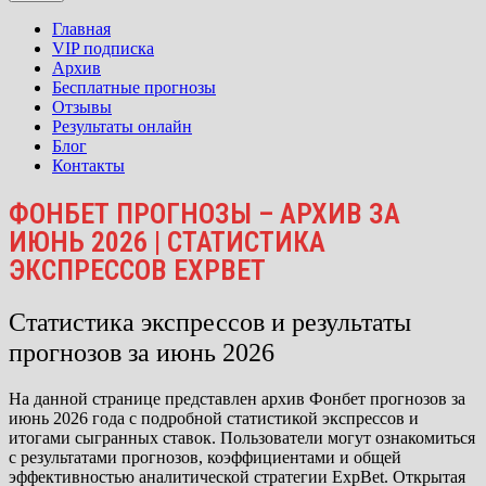
Главная
VIP подписка
Архив
Бесплатные прогнозы
Отзывы
Результаты онлайн
Блог
Контакты
ФОНБЕТ ПРОГНОЗЫ – АРХИВ ЗА
ИЮНЬ 2026 | СТАТИСТИКА
ЭКСПРЕССОВ EXPBET
Статистика экспрессов и результаты
прогнозов за июнь 2026
На данной странице представлен архив Фонбет прогнозов за
июнь 2026 года с подробной статистикой экспрессов и
итогами сыгранных ставок. Пользователи могут ознакомиться
с результатами прогнозов, коэффициентами и общей
эффективностью аналитической стратегии ExpBet. Открытая