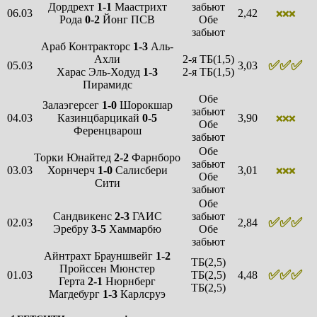
Дордрехт
1-1
Маастрихт
забьют
06.03
2,42
❌❌❌
Рода
0-2
Йонг ПСВ
Обе
забьют
Араб Контракторс
1-3
Аль-
Ахли
2-я ТБ(1,5)
✅✅✅
05.03
3,03
Харас Эль-Ходуд
1-3
2-я ТБ(1,5)
Пирамидс
Обе
Залаэгерсег
1-0
Шорокшар
забьют
04.03
Казинцбарцикай
0-5
3,90
❌❌❌
Обе
Ференцварош
забьют
Обе
Торки Юнайтед
2-2
Фарнборо
забьют
03.03
Хорнчерч
1-0
Салисбери
3,01
❌❌❌
Обе
Сити
забьют
Обе
Сандвикенс
2-3
ГАИС
забьют
✅✅✅
02.03
2,84
Эребру
3-5
Хаммарбю
Обе
забьют
Айнтрахт Брауншвейг
1-2
ТБ(2,5)
Пройссен Мюнстер
✅
✅
✅
01.03
ТБ(2,5)
4,48
Герта
2-1
Нюрнберг
ТБ(2,5)
Магдебург
1-3
Карлсруэ