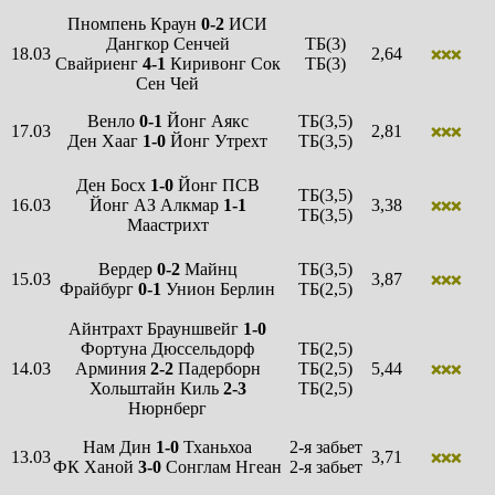
Пномпень Краун
0-2
ИСИ
Дангкор Сенчей
ТБ(3)
18.03
2,64
❌❌❌
Свайриенг
4-1
Киривонг Сок
ТБ(3)
Сен Чей
Венло
0-1
Йонг Аякс
ТБ(3,5)
17.03
2,81
❌❌❌
Ден Хааг
1-0
Йонг Утрехт
ТБ(3,5)
Ден Босх
1-0
Йонг ПСВ
ТБ(3,5)
16.03
Йонг АЗ Алкмар
1-1
3,38
❌❌❌
ТБ(3,5)
Маастрихт
Вердер
0-2
Майнц
ТБ(3,5)
15.03
3,87
❌❌❌
Фрайбург
0-1
Унион Берлин
ТБ(2,5)
Айнтрахт Брауншвейг
1-0
Фортуна Дюссельдорф
ТБ(2,5)
14.03
Арминия
2-2
Падерборн
ТБ(2,5)
5,44
❌❌❌
Хольштайн Киль
2-3
ТБ(2,5)
Нюрнберг
Нам Дин
1-0
Тханьхоа
2-я забьет
13.03
3,71
❌❌❌
ФК Ханой
3-0
Сонглам Нгеан
2-я забьет