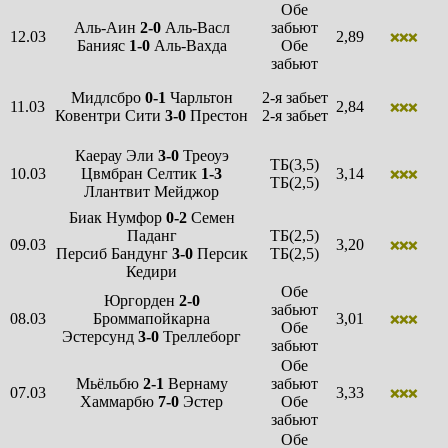
Обе
Аль-Аин
2-0
Аль-Васл
забьют
12.03
2,89
❌❌❌
Банияс
1-0
Аль-Вахда
Обе
забьют
Мидлсбро
0-1
Чарльтон
2-я забьет
11.03
2,84
❌❌❌
Ковентри Сити
3-0
Престон
2-я забьет
Каерау Эли
3-0
Треоуэ
ТБ(3,5)
10.03
Цвмбран Селтик
1-3
3,14
❌❌❌
ТБ(2,5)
Ллантвит Мейджор
Биак Нумфор
0-2
Семен
Паданг
ТБ(2,5)
09.03
3,20
❌❌❌
Персиб Бандунг
3-0
Персик
ТБ(2,5)
Кедири
Обе
Юргорден
2-0
забьют
08.03
Броммапойкарна
3,01
❌❌❌
Обе
Эстерсунд
3-0
Треллеборг
забьют
Обе
Мьёльбю
2-1
Вернаму
забьют
07.03
3,33
❌❌❌
Хаммарбю
7-0
Эстер
Обе
забьют
Обе