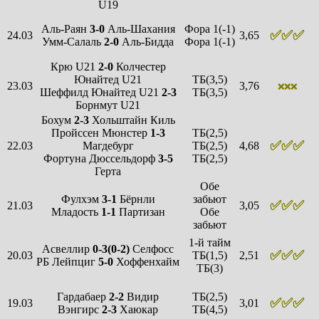
U19
Аль-Раян
3-0
Аль-Шахания
Фора 1(-1)
✅✅✅
24.03
3,65
Умм-Салаль
2-0
Аль-Бидда
Фора 1(-1)
Крю U21
2-0
Колчестер
Юнайтед U21
ТБ(3,5)
23.03
3,76
❌❌❌
Шеффилд Юнайтед U21
2-3
ТБ(3,5)
Борнмут U21
Бохум
2-3
Хольштайн Киль
Пройссен Мюнстер
1-3
ТБ(2,5)
✅✅✅
22.03
Магдебург
ТБ(2,5)
4,68
Фортуна Дюссельдорф
3-5
ТБ(2,5)
Герта
Обе
Фулхэм
3-1
Бёрнли
забьют
✅✅✅
21.03
3,05
Младость
1-1
Партизан
Обе
забьют
1-й тайм
Асвеллир
0-3(0-2)
Селфосс
✅✅✅
20.03
ТБ(1,5)
2,51
РБ Лейпциг
5-0
Хоффенхайм
ТБ(3)
Гардабаер
2-2
Видир
ТБ(2,5)
✅✅✅
19.03
3,01
Вэнгирс
2-3
Хаюкар
ТБ(4,5)