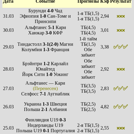
Дата
Событие
Прогнозы
Кэф
Результат
Бурунди
4-0
Чад
1-я ТБ(1,5)
31.03
Эфиопия
1-0
Сан-Томе и
2,94
❌❌❌
1-я ТБ(1,5)
Принсипи
Альфтанес
5-1
Кари
ТБ(4,5)
30.03
3,01
❌❌❌
Хаюкар
3-0
КФР
ТБ(4,5)
1-й тайм
Тиндастолл
3-1(2-0)
Магни
ТБ(1,5)
✅✅✅
29.03
3,38
Колумбия
1-3
Франция
Обе
забьют
Обе
Брэйнтри
1-2
Карлайл
забьют
28.03
Юнайтед
2,92
❌❌❌
Обе
Йорк Сити
1-0
Уокинг
забьют
Альфтанес — Кари
ТБ(3,5)
✅✅✅
27.03
(Перенесен)
2,83
ТБ(3,5)
Селфосс
7-1
Аугнаблик
Украина
1-3
Швеция
ТБ(2,5)
✅✅✅
26.03
4,82
Польша
2-1
Албания
ТБ(2,5)
Финляндия U19
0-3
Нидерланды U19
2-я ТБ(1,5)
25.03
2,55
❌❌❌
Польша U19
0-1
Португалия
2-я ТБ(1,5)