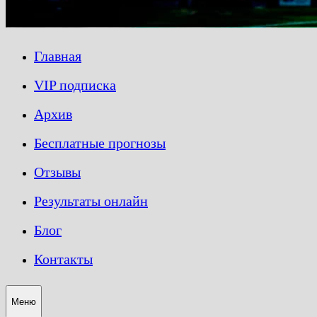
Главная
VIP подписка
Архив
Бесплатные прогнозы
Отзывы
Результаты онлайн
Блог
Контакты
Меню