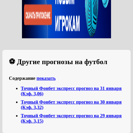
⚽ Другие прогнозы на футбол
Содержание
показать
Точный Фонбет экспресс прогноз на 31 января
(Кэф. 3,06)
Точный Фонбет экспресс прогноз на 30 января
(Кэф. 3,32)
Точный Фонбет экспресс прогноз на 29 января
(Кэф. 3,15)