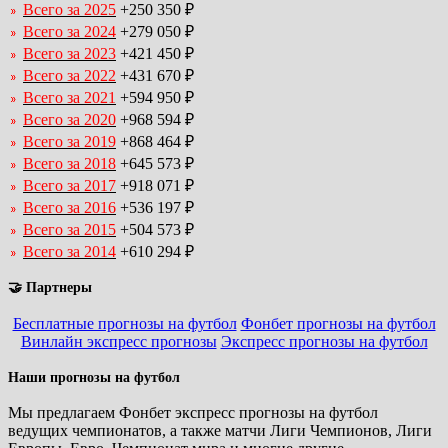
Всего за 2025
+250 350 ₽
Всего за 2024
+279 050 ₽
Всего за 2023
+421 450 ₽
Всего за 2022
+431 670 ₽
Всего за 2021
+594 950 ₽
Всего за 2020
+968 594 ₽
Всего за 2019
+868 464 ₽
Всего за 2018
+645 573 ₽
Всего за 2017
+918 071 ₽
Всего за 2016
+536 197 ₽
Всего за 2015
+504 573 ₽
Всего за 2014
+610 294 ₽
🤝 Партнеры
Бесплатные прогнозы на футбол
Фонбет прогнозы на футбол
Винлайн экспресс прогнозы
Экспресс прогнозы на футбол
Наши прогнозы на футбол
Мы предлагаем Фонбет экспресс прогнозы на футбол
ведущих чемпионатов, а также матчи Лиги Чемпионов, Лиги