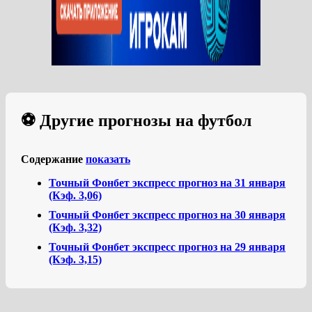
⚽ Другие прогнозы на футбол
Содержание
показать
Точный Фонбет экспресс прогноз на 31 января
(Кэф. 3,06)
Точный Фонбет экспресс прогноз на 30 января
(Кэф. 3,32)
Точный Фонбет экспресс прогноз на 29 января
(Кэф. 3,15)