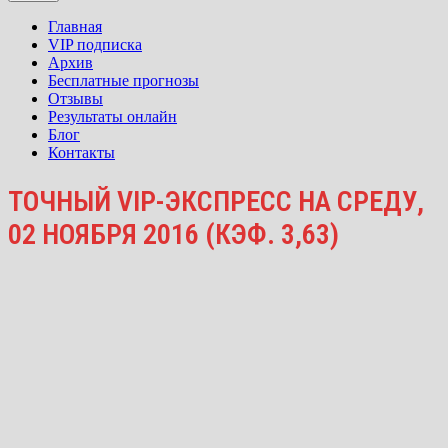
Главная
VIP подписка
Архив
Бесплатные прогнозы
Отзывы
Результаты онлайн
Блог
Контакты
ТОЧНЫЙ VIP-ЭКСПРЕСС НА СРЕДУ,
02 НОЯБРЯ 2016 (КЭФ. 3,63)