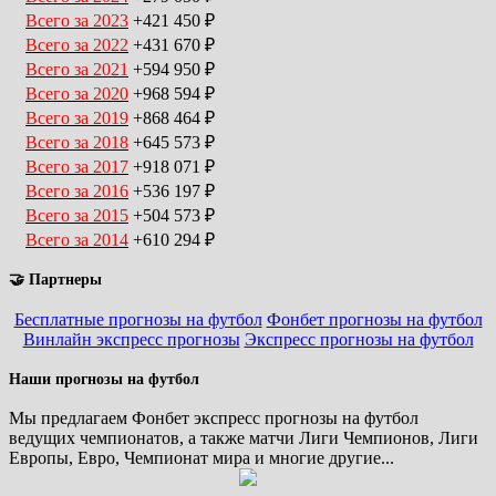
Всего за 2023
+421 450 ₽
Всего за 2022
+431 670 ₽
Всего за 2021
+594 950 ₽
Всего за 2020
+968 594 ₽
Всего за 2019
+868 464 ₽
Всего за 2018
+645 573 ₽
Всего за 2017
+918 071 ₽
Всего за 2016
+536 197 ₽
Всего за 2015
+504 573 ₽
Всего за 2014
+610 294 ₽
🤝 Партнеры
Бесплатные прогнозы на футбол
Фонбет прогнозы на футбол
Винлайн экспресс прогнозы
Экспресс прогнозы на футбол
Наши прогнозы на футбол
Мы предлагаем Фонбет экспресс прогнозы на футбол
ведущих чемпионатов, а также матчи Лиги Чемпионов, Лиги
Европы, Евро, Чемпионат мира и многие другие...