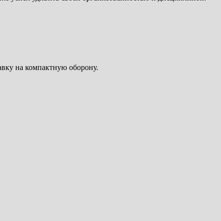
авку на компактную оборону.