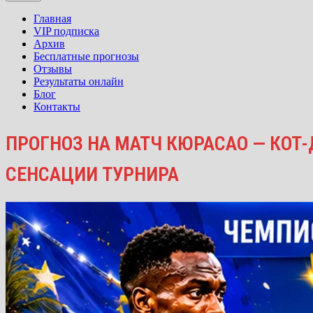
Главная
VIP подписка
Архив
Бесплатные прогнозы
Отзывы
Результаты онлайн
Блог
Контакты
ПРОГНОЗ НА МАТЧ КЮРАСАО — КОТ-
СЕНСАЦИИ ТУРНИРА