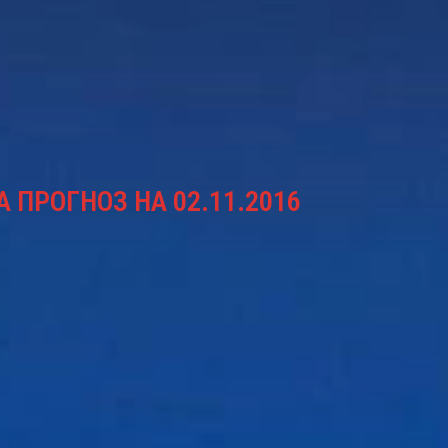
 ПРОГНОЗ НА 02.11.2016