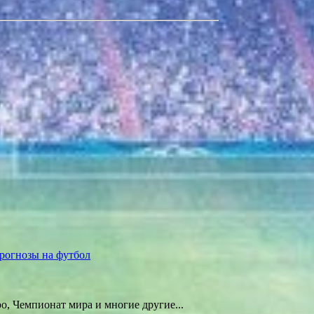
рогнозы на футбол
, Чемпионат мира и многие другие...