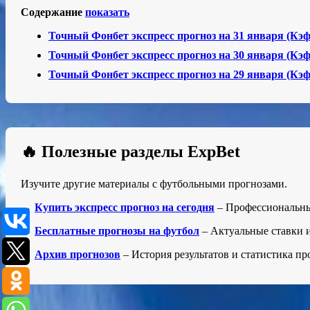
Содержание
показать
Точный Фонбет экспресс прогноз на 31 января (Кэф.
Точный Фонбет экспресс прогноз на 30 января (Кэф.
Точный Фонбет экспресс прогноз на 29 января (Кэф.
🔥 Полезные разделы ExpBet
Изучите другие материалы с футбольными прогнозами.
→
Купить экспресс прогноз на сегодня
– Профессиональные
→
Бесплатные прогнозы на футбол
– Актуальные ставки 
→
Архив прогнозов
– История результатов и статистика пр