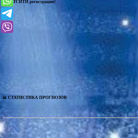
✅ БЕТСИТИ регистрация!
📊 СТАТИСТИКА ПРОГНОЗОВ