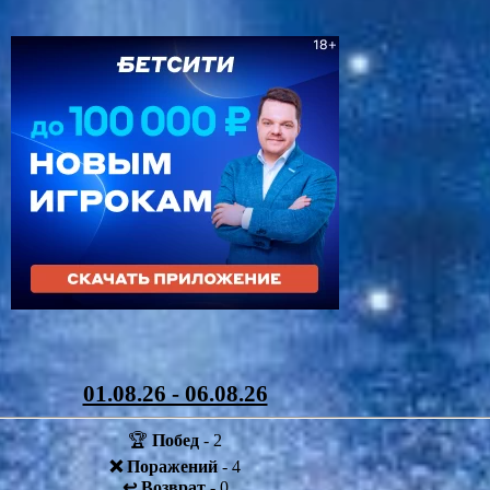
01.08.26 - 06.08.26
🏆
Побед
- 2
❌ Поражений
- 4
↩️ Возврат
- 0