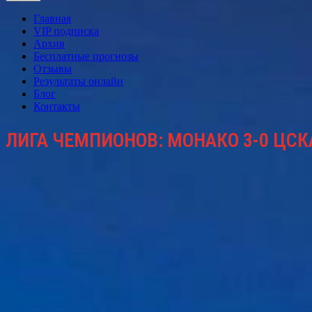
Главная
VIP подписка
Архив
Бесплатные прогнозы
Отзывы
Результаты онлайн
Блог
Контакты
ЛИГА ЧЕМПИОНОВ: МОНАКО 3-0 ЦСКА