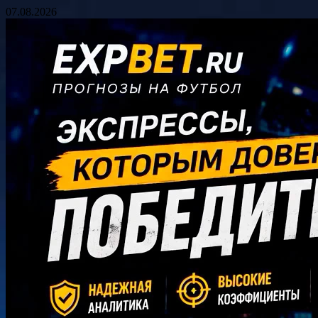
Перейти
07.08.2026
к
содержимому