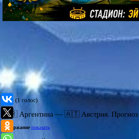
5/5 - (1 голос)
🇦🇷 Аргентина — 🇦🇹 Австрия. Прогноз 
Содержание
показать