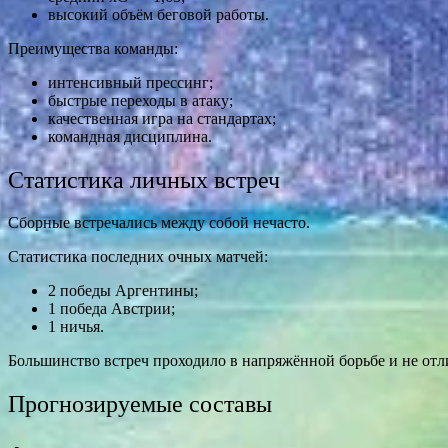
высокий объём беговой работы.
Преимущества команды:
интенсивный прессинг;
быстрые переходы в атаку;
качественная игра на стандартах;
командная дисциплина.
Статистика личных встреч
Сборные встречались между собой нечасто.
Статистика последних очных матчей:
2 победы Аргентины;
1 победа Австрии;
1 ничья.
Большинство встреч проходило в напряжённой борьбе и не отл
Прогнозируемые составы