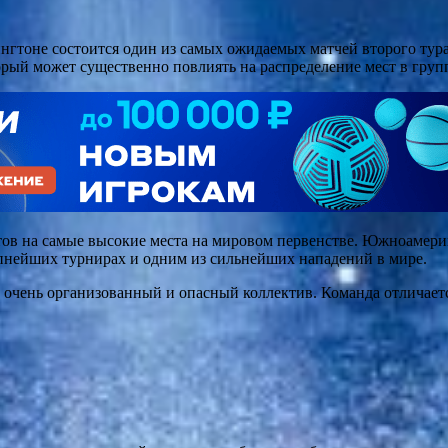
ингтоне состоится один из самых ожидаемых матчей второго ту
орый может существенно повлиять на распределение мест в груп
тов на самые высокие места на мировом первенстве. Южноамери
пнейших турнирах и одним из сильнейших нападений в мире.
в очень организованный и опасный коллектив. Команда отличае