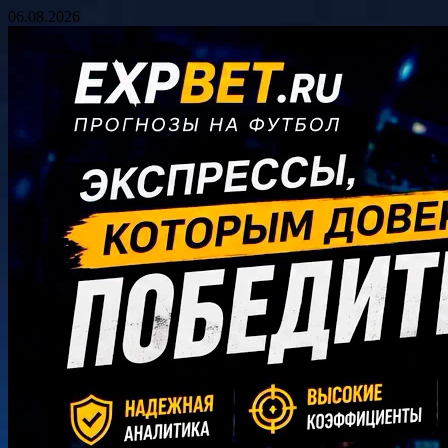
Перейти
06.08.2026
к
содержимому