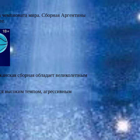
ра чемпионата мира. Сборная Аргентины
пе.
канская сборная обладает великолепным
тся высоким темпом, агрессивным