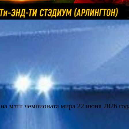
на матч чемпионата мира 22 июня 2026 го