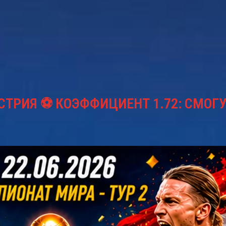
ВСТРИЯ ⚽ КОЭФФИЦИЕНТ 1.72: СМОГ