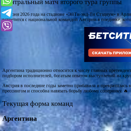
Центральный матч второго тура группы
22 июня 2026 года на стадионе «ЭйТи-энд-Ти Стэдиум» в Арл
встретится с национальной командой Австрии в поединке, кот
Аргентина традиционно относится к числу главных претенден
подбором исполнителей, богатым опытом выступлений на кру
Австрия в последние годы заметно прибавила и превратилась 
прессингом и способна навязать борьбу любому сопернику. 🔥
Текущая форма команд
Аргентина