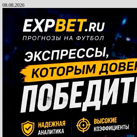
Перейти
08.08.2026
к
содержимому