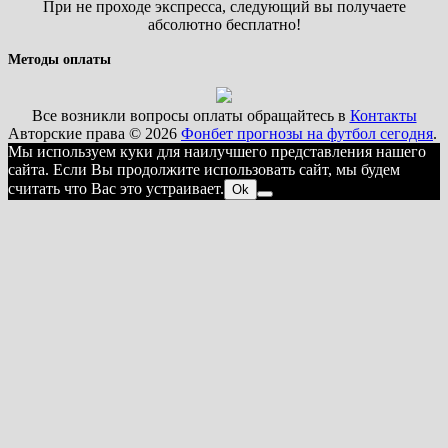
При не проходе экспресса, следующий вы получаете
абсолютно бесплатно!
Методы оплаты
Все возникли вопросы оплаты обращайтесь в
Контакты
Авторские права © 2026
Фонбет прогнозы на футбол сегодня
.
Мы используем куки для наилучшего представления нашего
сайта. Если Вы продолжите использовать сайт, мы будем
считать что Вас это устраивает.
Ok