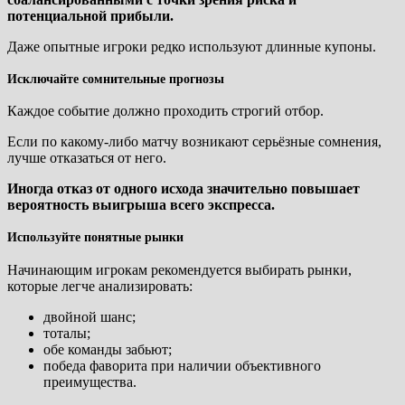
потенциальной прибыли.
Даже опытные игроки редко используют длинные купоны.
Исключайте сомнительные прогнозы
Каждое событие должно проходить строгий отбор.
Если по какому-либо матчу возникают серьёзные сомнения,
лучше отказаться от него.
Иногда отказ от одного исхода значительно повышает
вероятность выигрыша всего экспресса.
Используйте понятные рынки
Начинающим игрокам рекомендуется выбирать рынки,
которые легче анализировать:
двойной шанс;
тоталы;
обе команды забьют;
победа фаворита при наличии объективного
преимущества.