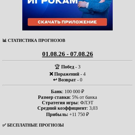
📊 СТАТИСТИКА ПРОГНОЗОВ
01.08.26 - 07.08.26
🏆
Побед
- 3
❌ Поражений
- 4
↩️ Возврат
- 0
Банк
: 100 000 ₽
Размер ставки
: 5% от банка
Стратегия игры
: ФЛЭТ
Средний коэффициент
: 3,03
Прибыль:
+11 750 ₽
✅ БЕСПЛАТНЫЕ ПРОГНОЗЫ