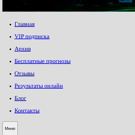
Главная
VIP подписка
Архив
Бесплатные прогнозы
Отзывы
Результаты онлайн
Блог
Контакты
Меню