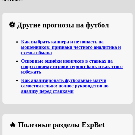
⚽ Другие прогнозы на футбол
Как выбрать каппера и не попасть на
мошенников: признаки честного аналитика и
схемы обмана
Основные ошибки новичков в ставках на
спорт: почему игроки теряют банк и как этого
избежать
Как анализировать футбольные матчи
самостоятельно: полное руководство по
анализу перед ставками
🔥 Полезные разделы ExpBet