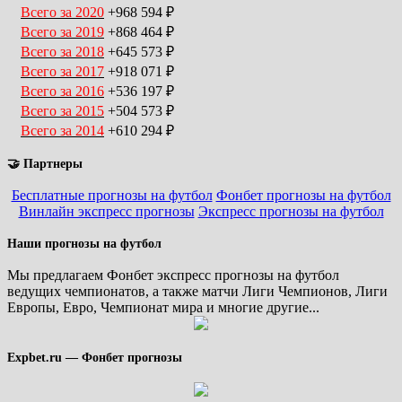
Всего за 2020
+968 594 ₽
Всего за 2019
+868 464 ₽
Всего за 2018
+645 573 ₽
Всего за 2017
+918 071 ₽
Всего за 2016
+536 197 ₽
Всего за 2015
+504 573 ₽
Всего за 2014
+610 294 ₽
🤝 Партнеры
Бесплатные прогнозы на футбол
Фонбет прогнозы на футбол
Винлайн экспресс прогнозы
Экспресс прогнозы на футбол
Наши прогнозы на футбол
Мы предлагаем Фонбет экспресс прогнозы на футбол
ведущих чемпионатов, а также матчи Лиги Чемпионов, Лиги
Европы, Евро, Чемпионат мира и многие другие...
Expbet.ru — Фонбет прогнозы