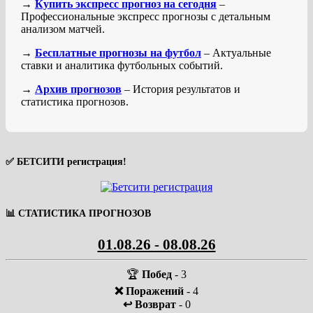
→
Купить экспресс прогноз на сегодня
–
Профессиональные экспресс прогнозы с детальным
анализом матчей.
→
Бесплатные прогнозы на футбол
– Актуальные
ставки и аналитика футбольных событий.
→
Архив прогнозов
– История результатов и
статистика прогнозов.
✅ БЕТСИТИ регистрация!
📊 СТАТИСТИКА ПРОГНОЗОВ
01.08.26 - 08.08.26
🏆
Побед
- 3
❌ Поражений
- 4
↩️ Возврат
- 0