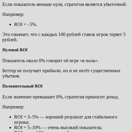
Если показатель меньше нуля, стратегия является убыточной.
Например:
ROI = –5%.
Это означает, что с каждых 100 рублей ставок игрок теряет 5
рублей.
Нулевой ROI
Показатель около 0% говорит об игре «в ноль».
Беттор не получает прибыли, но и не несёт существенных
убытков.
Положительный ROI
Если значение превышает 0%, стратегия приносит доход.
Например:
ROI = 3–5% — хороший результат для стабильного
игрока;
ROI = 5–10% — очень высокий показатель;