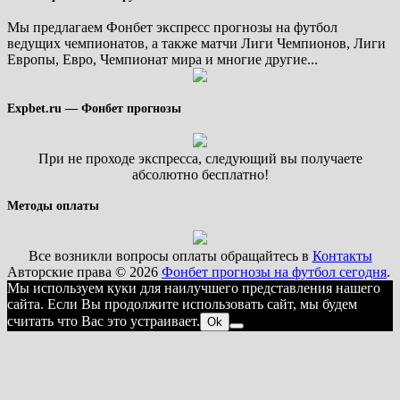
Мы предлагаем Фонбет экспресс прогнозы на футбол
ведущих чемпионатов, а также матчи Лиги Чемпионов, Лиги
Европы, Евро, Чемпионат мира и многие другие...
Expbet.ru — Фонбет прогнозы
При не проходе экспресса, следующий вы получаете
абсолютно бесплатно!
Методы оплаты
Все возникли вопросы оплаты обращайтесь в
Контакты
Авторские права © 2026
Фонбет прогнозы на футбол сегодня
.
Мы используем куки для наилучшего представления нашего
сайта. Если Вы продолжите использовать сайт, мы будем
считать что Вас это устраивает.
Ok