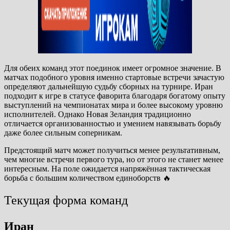
Для обеих команд этот поединок имеет огромное значение. В
матчах подобного уровня именно стартовые встречи зачастую
определяют дальнейшую судьбу сборных на турнире. Иран
подходит к игре в статусе фаворита благодаря богатому опыту
выступлений на чемпионатах мира и более высокому уровню
исполнителей. Однако Новая Зеландия традиционно
отличается организованностью и умением навязывать борьбу
даже более сильным соперникам.
Предстоящий матч может получиться менее результативным,
чем многие встречи первого тура, но от этого не станет менее
интересным. На поле ожидается напряжённая тактическая
борьба с большим количеством единоборств 🔥
Текущая форма команд
Иран