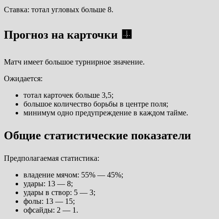
Ставка: тотал угловых больше 8.
Прогноз на карточки 🟨
Матч имеет большое турнирное значение.
Ожидается:
тотал карточек больше 3,5;
большое количество борьбы в центре поля;
минимум одно предупреждение в каждом тайме.
Общие статистические показатели
Предполагаемая статистика:
владение мячом: 55% — 45%;
удары: 13 — 8;
удары в створ: 5 — 3;
фолы: 13 — 15;
офсайды: 2 — 1.