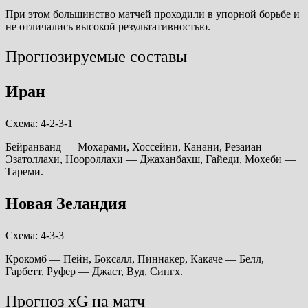
При этом большинство матчей проходили в упорной борьбе и
не отличались высокой результативностью.
Прогнозируемые составы
Иран
Схема: 4-2-3-1
Бейранванд — Мохарами, Хоссейни, Канани, Резаиан —
Эзатоллахи, Ноороллахи — Джаханбахш, Гайеди, Мохеби —
Тареми.
Новая Зеландия
Схема: 4-3-3
Крокомб — Пейн, Боксалл, Пиннакер, Какаче — Белл,
Гарбетт, Руфер — Джаст, Вуд, Сингх.
Прогноз xG на матч