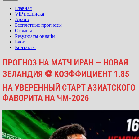
Главная
VIP подписка
Архив
Бесплатные прогнозы
Отзывы
Результаты онлайн
Блог
Контакты
ПРОГНОЗ НА МАТЧ ИРАН — НОВАЯ
ЗЕЛАНДИЯ ⚽ КОЭФФИЦИЕНТ 1.85
НА УВЕРЕННЫЙ СТАРТ АЗИАТСКОГО
ФАВОРИТА НА ЧМ-2026