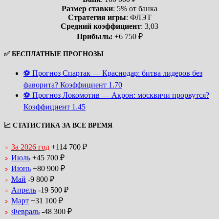
Размер ставки
: 5% от банка
Стратегия игры
: ФЛЭТ
Средний коэффициент
: 3,03
Прибыль:
+6 750 ₽
✅ БЕСПЛАТНЫЕ ПРОГНОЗЫ
⚽ Прогноз Спартак — Краснодар: битва лидеров без
фаворита? Коэффициент 1.70
⚽ Прогноз Локомотив — Акрон: москвичи прорвутся?
Коэффициент 1.45
📈 СТАТИСТИКА ЗА ВСЕ ВРЕМЯ
За 2026 год
+114 700 ₽
Июль
+45 700 ₽
Июнь
+80 900 ₽
Май
-9 800 ₽
Апрель
-19 500 ₽
Март
+31 100 ₽
Февраль
-48 300 ₽