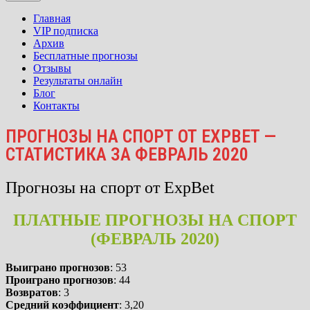
Главная
VIP подписка
Архив
Бесплатные прогнозы
Отзывы
Результаты онлайн
Блог
Контакты
ПРОГНОЗЫ НА СПОРТ ОТ EXPBET —
СТАТИСТИКА ЗА ФЕВРАЛЬ 2020
Прогнозы на спорт от ExpBet
ПЛАТНЫЕ ПРОГНОЗЫ НА СПОРТ
(ФЕВРАЛЬ 2020)
Выиграно прогнозов
: 53
Проиграно прогнозов
: 44
Возвратов
: 3
Средний коэффициент
: 3,20