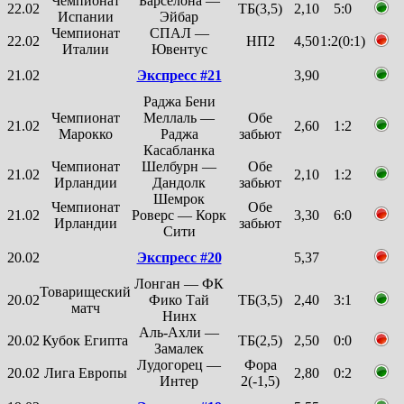
Чемпионат
Барселона —
22.02
ТБ(3,5)
2,10
5:0
Испании
Эйбар
Чемпионат
СПАЛ —
22.02
НП2
4,50
1:2(0:1)
Италии
Ювентус
21.02
Экспресс #21
3,90
Раджа Бени
Чемпионат
Меллаль —
Обе
21.02
2,60
1:2
Марокко
Раджа
забьют
Касабланка
Чемпионат
Шелбурн —
Обе
21.02
2,10
1:2
Ирландии
Дандолк
забьют
Шемрок
Чемпионат
Обе
21.02
Роверс — Корк
3,30
6:0
Ирландии
забьют
Сити
20.02
Экспресс #20
5,37
Лонган — ФК
Товарищеский
20.02
Фико Тай
ТБ(3,5)
2,40
3:1
матч
Нинх
Аль-Ахли —
20.02
Кубок Египта
ТБ(2,5)
2,50
0:0
Замалек
Лудогорец —
Фора
20.02
Лига Европы
2,80
0:2
Интер
2(-1,5)