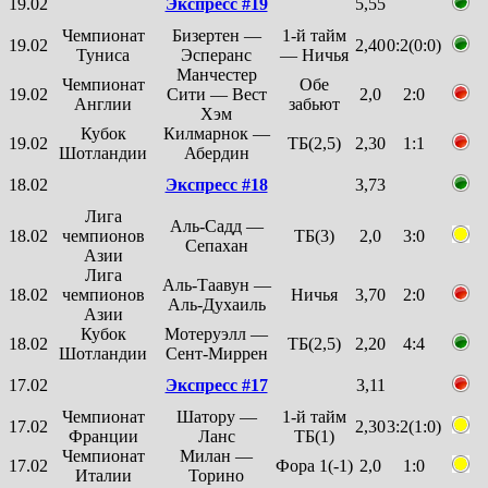
19.02
Экспресс #19
5,55
Чемпионат
Бизертен —
1-й тайм
19.02
2,40
0:2(0:0)
Туниса
Эсперанс
— Ничья
Манчестер
Чемпионат
Обе
19.02
Сити — Вест
2,0
2:0
Англии
забьют
Хэм
Кубок
Килмарнок —
19.02
ТБ(2,5)
2,30
1:1
Шотландии
Абердин
18.02
Экспресс #18
3,73
Лига
Аль-Садд —
18.02
чемпионов
ТБ(3)
2,0
3:0
Сепахан
Азии
Лига
Аль-Таавун —
18.02
чемпионов
Ничья
3,70
2:0
Аль-Духаиль
Азии
Кубок
Мотеруэлл —
18.02
ТБ(2,5)
2,20
4:4
Шотландии
Сент-Миррен
17.02
Экспресс #17
3,11
Чемпионат
Шатору —
1-й тайм
17.02
2,30
3:2(1:0)
Франции
Ланс
ТБ(1)
Чемпионат
Милан —
17.02
Фора 1(-1)
2,0
1:0
Италии
Торино