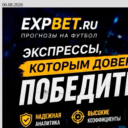
Перейти
06.08.2026
к
содержимому