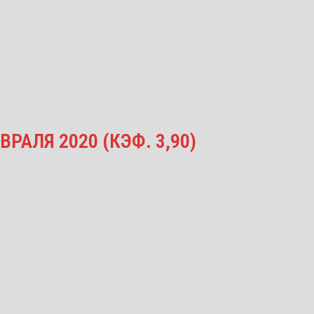
РАЛЯ 2020 (КЭФ. 3,90)