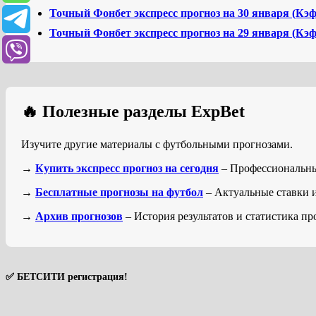
Точный Фонбет экспресс прогноз на 30 января (Кэф.
Точный Фонбет экспресс прогноз на 29 января (Кэф.
🔥 Полезные разделы ExpBet
Изучите другие материалы с футбольными прогнозами.
→
Купить экспресс прогноз на сегодня
– Профессиональные
→
Бесплатные прогнозы на футбол
– Актуальные ставки 
→
Архив прогнозов
– История результатов и статистика пр
✅ БЕТСИТИ регистрация!