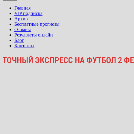
Главная
VIP подписка
Архив
Бесплатные прогнозы
Отзывы
Результаты онлайн
Блог
Контакты
ТОЧНЫЙ ЭКСПРЕСС НА ФУТБОЛ 2 ФЕВ