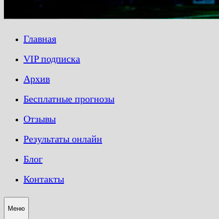
Главная
VIP подписка
Архив
Бесплатные прогнозы
Отзывы
Результаты онлайн
Блог
Контакты
Меню