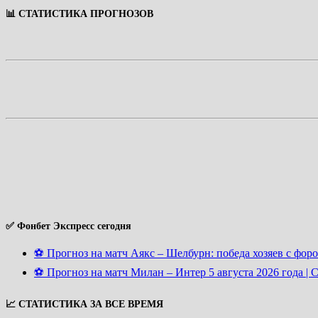
📊 СТАТИСТИКА ПРОГНОЗОВ
✅ Фонбет Экспресс сегодня
⚽ Прогноз на матч Аякс – Шелбурн: победа хозяев с форой 
⚽ Прогноз на матч Милан – Интер 5 августа 2026 года | С
📈 СТАТИСТИКА ЗА ВСЕ ВРЕМЯ