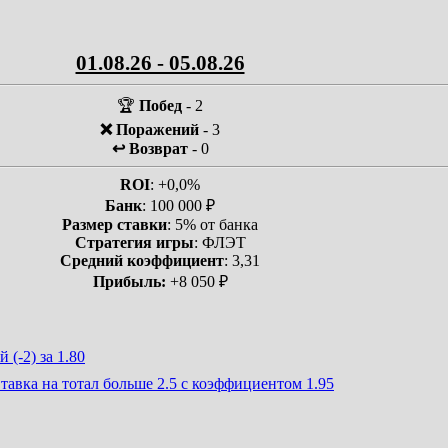
01.08.26 - 05.08.26
🏆
Побед
- 2
❌ Поражений
- 3
↩️ Возврат
- 0
ROI
: +0,0%
Банк
: 100 000 ₽
Размер ставки
: 5% от банка
Стратегия игры
: ФЛЭТ
Средний коэффициент
: 3,31
Прибыль:
+8 050 ₽
(-2) за 1.80
тавка на тотал больше 2.5 с коэффициентом 1.95