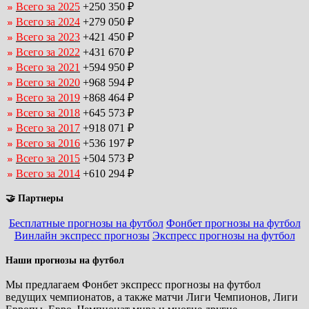
Всего за 2025
+250 350 ₽
Всего за 2024
+279 050 ₽
Всего за 2023
+421 450 ₽
Всего за 2022
+431 670 ₽
Всего за 2021
+594 950 ₽
Всего за 2020
+968 594 ₽
Всего за 2019
+868 464 ₽
Всего за 2018
+645 573 ₽
Всего за 2017
+918 071 ₽
Всего за 2016
+536 197 ₽
Всего за 2015
+504 573 ₽
Всего за 2014
+610 294 ₽
🤝 Партнеры
Бесплатные прогнозы на футбол
Фонбет прогнозы на футбол
Винлайн экспресс прогнозы
Экспресс прогнозы на футбол
Наши прогнозы на футбол
Мы предлагаем Фонбет экспресс прогнозы на футбол
ведущих чемпионатов, а также матчи Лиги Чемпионов, Лиги