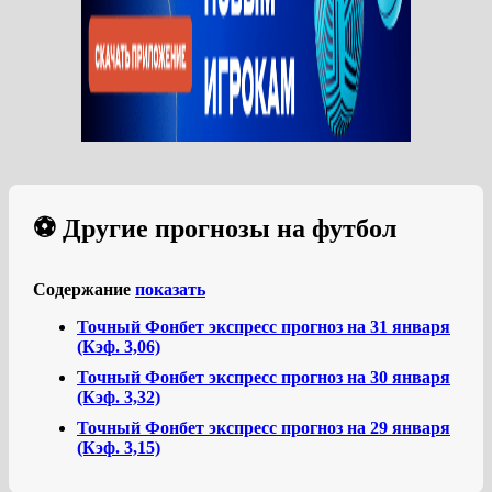
⚽ Другие прогнозы на футбол
Содержание
показать
Точный Фонбет экспресс прогноз на 31 января
(Кэф. 3,06)
Точный Фонбет экспресс прогноз на 30 января
(Кэф. 3,32)
Точный Фонбет экспресс прогноз на 29 января
(Кэф. 3,15)