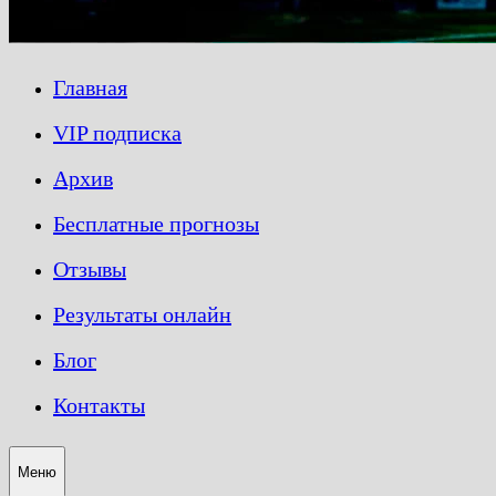
Главная
VIP подписка
Архив
Бесплатные прогнозы
Отзывы
Результаты онлайн
Блог
Контакты
Меню