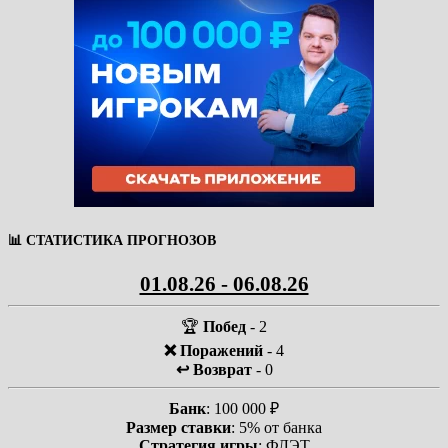
📊 СТАТИСТИКА ПРОГНОЗОВ
01.08.26 - 06.08.26
🏆
Побед
- 2
❌ Поражений
- 4
↩️ Возврат
- 0
Банк
: 100 000 ₽
Размер ставки
: 5% от банка
Стратегия игры
: ФЛЭТ