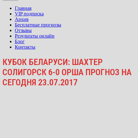
Главная
VIP подписка
Архив
Бесплатные прогнозы
Отзывы
Результаты онлайн
Блог
Контакты
КУБОК БЕЛАРУСИ: ШАХТЕР
СОЛИГОРСК 6-0 ОРША ПРОГНОЗ НА
СЕГОДНЯ 23.07.2017