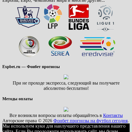
Европы, Евро, Чемпионат мира и многие другие...
Expbet.ru — Фонбет прогнозы
При не проходе экспресса, следующий вы получаете
абсолютно бесплатно!
Методы оплаты
Все возникли вопросы оплаты обращайтесь в
Контакты
Авторские права © 2026
Фонбет прогнозы на футбол сегодня
.
Мы используем куки для наилучшего представления нашего
сайта. Если Вы продолжите использовать сайт, мы будем