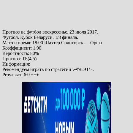
Прогноз на футбол воскресенье, 23 июля 2017.
Футбол. Кубок Беларуси. 1/8 финала.
Матч и время: 18:00 Шахтер Солигорск — Орша
Коэффициент: 1,90
Вероятность: 80%
Прогноз: ТБ(4,5)
Информация
:
Рекомендуем играть по стратегии \»ФЛЭТ\».
Результат: 6:0
+++