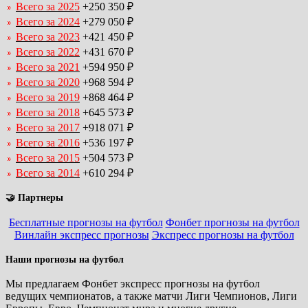
Всего за 2025
+250 350 ₽
Всего за 2024
+279 050 ₽
Всего за 2023
+421 450 ₽
Всего за 2022
+431 670 ₽
Всего за 2021
+594 950 ₽
Всего за 2020
+968 594 ₽
Всего за 2019
+868 464 ₽
Всего за 2018
+645 573 ₽
Всего за 2017
+918 071 ₽
Всего за 2016
+536 197 ₽
Всего за 2015
+504 573 ₽
Всего за 2014
+610 294 ₽
🤝 Партнеры
Бесплатные прогнозы на футбол
Фонбет прогнозы на футбол
Винлайн экспресс прогнозы
Экспресс прогнозы на футбол
Наши прогнозы на футбол
Мы предлагаем Фонбет экспресс прогнозы на футбол
ведущих чемпионатов, а также матчи Лиги Чемпионов, Лиги