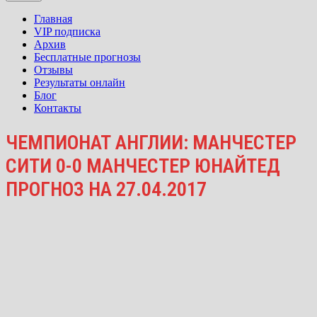
Главная
VIP подписка
Архив
Бесплатные прогнозы
Отзывы
Результаты онлайн
Блог
Контакты
ЧЕМПИОНАТ АНГЛИИ: МАНЧЕСТЕР
СИТИ 0-0 МАНЧЕСТЕР ЮНАЙТЕД
ПРОГНОЗ НА 27.04.2017