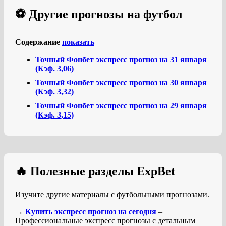
⚽ Другие прогнозы на футбол
Содержание
показать
Точный Фонбет экспресс прогноз на 31 января
(Кэф. 3,06)
Точный Фонбет экспресс прогноз на 30 января
(Кэф. 3,32)
Точный Фонбет экспресс прогноз на 29 января
(Кэф. 3,15)
🔥 Полезные разделы ExpBet
Изучите другие материалы с футбольными прогнозами.
→
Купить экспресс прогноз на сегодня
–
Профессиональные экспресс прогнозы с детальным