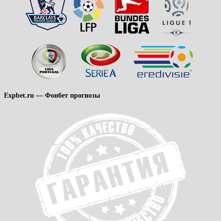
Expbet.ru — Фонбет прогнозы