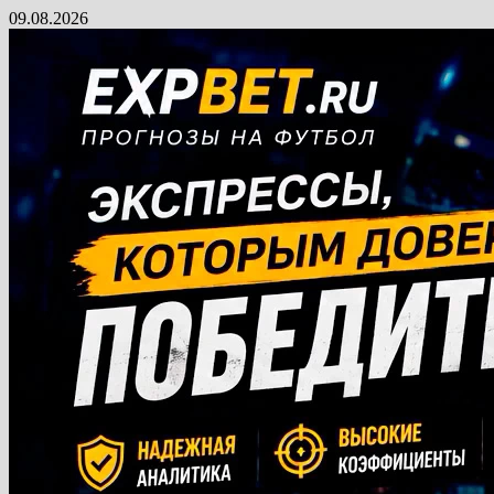
Перейти
09.08.2026
к
содержимому