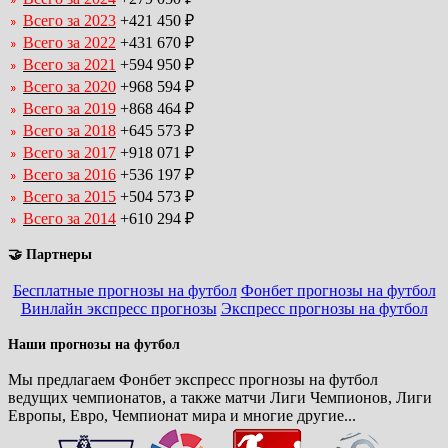
Всего за 2023
+421 450 ₽
Всего за 2022
+431 670 ₽
Всего за 2021
+594 950 ₽
Всего за 2020
+968 594 ₽
Всего за 2019
+868 464 ₽
Всего за 2018
+645 573 ₽
Всего за 2017
+918 071 ₽
Всего за 2016
+536 197 ₽
Всего за 2015
+504 573 ₽
Всего за 2014
+610 294 ₽
🤝 Партнеры
Бесплатные прогнозы на футбол
Фонбет прогнозы на футбол
Винлайн экспресс прогнозы
Экспресс прогнозы на футбол
Наши прогнозы на футбол
Мы предлагаем Фонбет экспресс прогнозы на футбол
ведущих чемпионатов, а также матчи Лиги Чемпионов, Лиги
Европы, Евро, Чемпионат мира и многие другие...