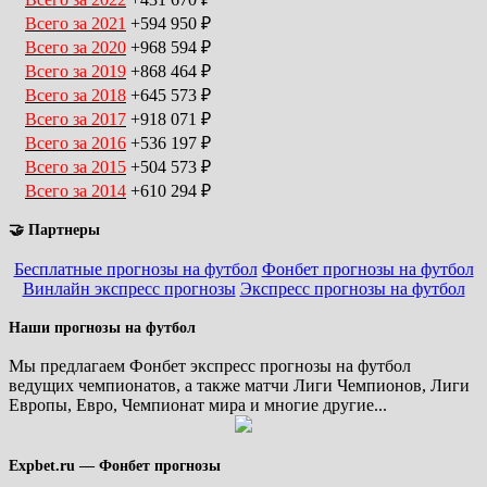
Всего за 2021
+594 950 ₽
Всего за 2020
+968 594 ₽
Всего за 2019
+868 464 ₽
Всего за 2018
+645 573 ₽
Всего за 2017
+918 071 ₽
Всего за 2016
+536 197 ₽
Всего за 2015
+504 573 ₽
Всего за 2014
+610 294 ₽
🤝 Партнеры
Бесплатные прогнозы на футбол
Фонбет прогнозы на футбол
Винлайн экспресс прогнозы
Экспресс прогнозы на футбол
Наши прогнозы на футбол
Мы предлагаем Фонбет экспресс прогнозы на футбол
ведущих чемпионатов, а также матчи Лиги Чемпионов, Лиги
Европы, Евро, Чемпионат мира и многие другие...
Expbet.ru — Фонбет прогнозы