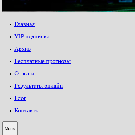
Главная
VIP подписка
Архив
Бесплатные прогнозы
Отзывы
Результаты онлайн
Блог
Контакты
Меню