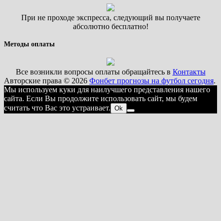
При не проходе экспресса, следующий вы получаете
абсолютно бесплатно!
Методы оплаты
Все возникли вопросы оплаты обращайтесь в
Контакты
Авторские права © 2026
Фонбет прогнозы на футбол сегодня
.
Мы используем куки для наилучшего представления нашего
сайта. Если Вы продолжите использовать сайт, мы будем
считать что Вас это устраивает.
Ok