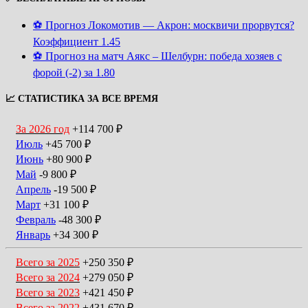
⚽ Прогноз Локомотив — Акрон: москвичи прорвутся?
Коэффициент 1.45
⚽ Прогноз на матч Аякс – Шелбурн: победа хозяев с
форой (-2) за 1.80
📈 СТАТИСТИКА ЗА ВСЕ ВРЕМЯ
За 2026 год
+114 700 ₽
Июль
+45 700 ₽
Июнь
+80 900 ₽
Май
-9 800 ₽
Апрель
-19 500 ₽
Март
+31 100 ₽
Февраль
-48 300 ₽
Январь
+34 300 ₽
Всего за 2025
+250 350 ₽
Всего за 2024
+279 050 ₽
Всего за 2023
+421 450 ₽
Всего за 2022
+431 670 ₽