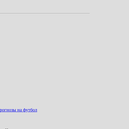
рогнозы на футбол