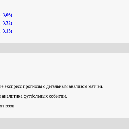
 3,06)
 3,32)
 3,15)
 экспресс прогнозы с детальным анализом матчей.
и аналитика футбольных событий.
огнозов.