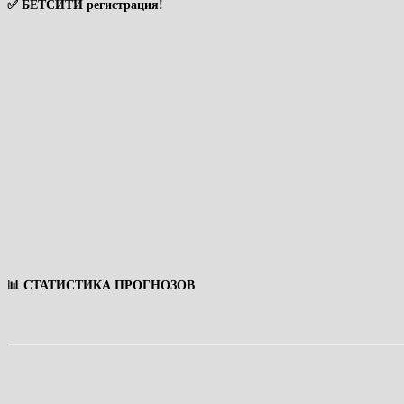
✅ БЕТСИТИ регистрация!
📊 СТАТИСТИКА ПРОГНОЗОВ