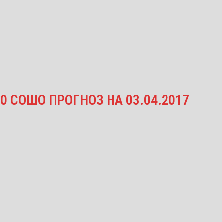
 СОШО ПРОГНОЗ НА 03.04.2017