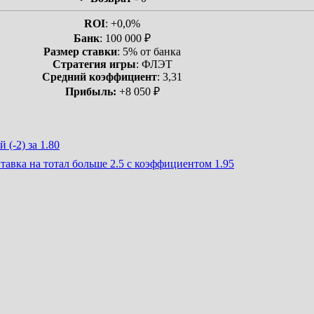
ROI
: +0,0%
Банк
: 100 000 ₽
Размер ставки
: 5% от банка
Стратегия игры
: ФЛЭТ
Средний коэффициент
: 3,31
Прибыль:
+8 050 ₽
(-2) за 1.80
тавка на тотал больше 2.5 с коэффициентом 1.95