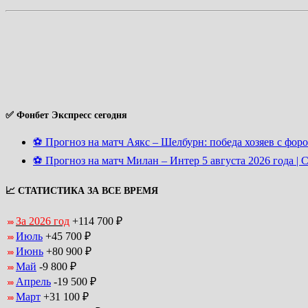
✅ Фонбет Экспресс сегодня
⚽ Прогноз на матч Аякс – Шелбурн: победа хозяев с форой 
⚽ Прогноз на матч Милан – Интер 5 августа 2026 года | С
📈 СТАТИСТИКА ЗА ВСЕ ВРЕМЯ
За 2026 год
+114 700 ₽
Июль
+45 700 ₽
Июнь
+80 900 ₽
Май
-9 800 ₽
Апрель
-19 500 ₽
Март
+31 100 ₽