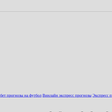
бет прогнозы на футбол
Винлайн экспресс прогнозы
Экспресс п