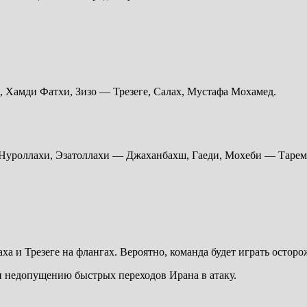
 Хамди Фатхи, Зизо — Трезеге, Салах, Мустафа Мохамед.
Нуроллахи, Эзатоллахи — Джаханбахш, Гаеди, Мохеби — Тарем
ха и Трезеге на флангах. Вероятно, команда будет играть остор
и недопущению быстрых переходов Ирана в атаку.