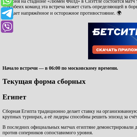
27 июня на стадионе «Люмен Филд» в Сиэттле состоится матч т
Для обеих команд эта встреча может стать определяющей в бо
ожидает напряжённое и осторожное противостояние. 🌍
Начало встречи — в 06:00 по московскому времени.
Текущая форма сборных
Египет
Сборная Египта традиционно делает ставку на организованную
крупных турнирах, а её лидеры способны решить эпизод за счё
В последних официальных матчах египтяне демонстрировали д
против соперников сопоставимого уровня.