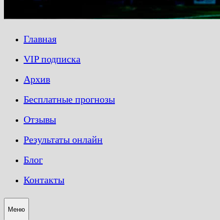
Главная
VIP подписка
Архив
Бесплатные прогнозы
Отзывы
Результаты онлайн
Блог
Контакты
Меню