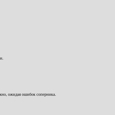
и.
ожно, ожидая ошибок соперника.