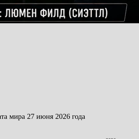
та мира 27 июня 2026 года