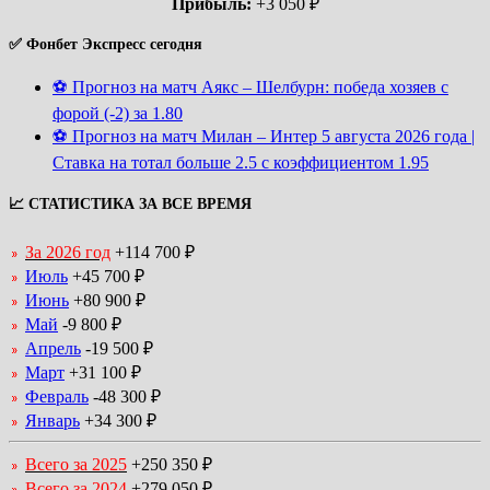
Прибыль:
+3 050 ₽
✅ Фонбет Экспресс сегодня
⚽ Прогноз на матч Аякс – Шелбурн: победа хозяев с
форой (-2) за 1.80
⚽ Прогноз на матч Милан – Интер 5 августа 2026 года |
Ставка на тотал больше 2.5 с коэффициентом 1.95
📈 СТАТИСТИКА ЗА ВСЕ ВРЕМЯ
За 2026 год
+114 700 ₽
Июль
+45 700 ₽
Июнь
+80 900 ₽
Май
-9 800 ₽
Апрель
-19 500 ₽
Март
+31 100 ₽
Февраль
-48 300 ₽
Январь
+34 300 ₽
Всего за 2025
+250 350 ₽
Всего за 2024
+279 050 ₽