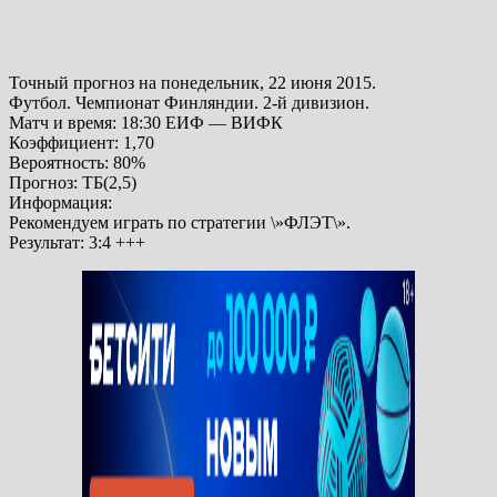
Точный прогноз на понедельник, 22 июня 2015.
Футбол. Чемпионат Финляндии. 2-й дивизион.
Матч и время: 18:30 ЕИФ — ВИФК
Коэффициент: 1,70
Вероятность: 80%
Прогноз
: ТБ(2,5)
Информация
:
Рекомендуем играть по стратегии \»ФЛЭТ\».
Результат: 3:4
+++