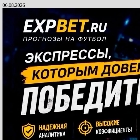
Перейти
06.08.2026
к
содержимому