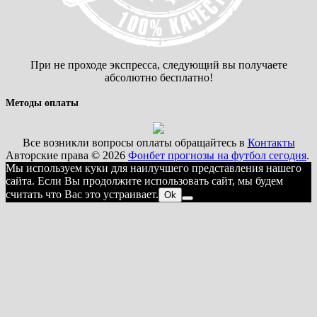
При не проходе экспресса, следующий вы получаете
абсолютно бесплатно!
Методы оплаты
Все возникли вопросы оплаты обращайтесь в
Контакты
Авторские права © 2026
Фонбет прогнозы на футбол сегодня
.
Мы используем куки для наилучшего представления нашего
сайта. Если Вы продолжите использовать сайт, мы будем
считать что Вас это устраивает.
Ok