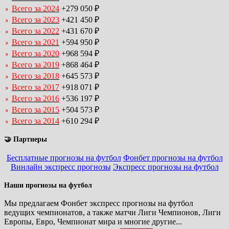
Всего за 2024
+279 050 ₽
Всего за 2023
+421 450 ₽
Всего за 2022
+431 670 ₽
Всего за 2021
+594 950 ₽
Всего за 2020
+968 594 ₽
Всего за 2019
+868 464 ₽
Всего за 2018
+645 573 ₽
Всего за 2017
+918 071 ₽
Всего за 2016
+536 197 ₽
Всего за 2015
+504 573 ₽
Всего за 2014
+610 294 ₽
🤝 Партнеры
Бесплатные прогнозы на футбол
Фонбет прогнозы на футбол
Винлайн экспресс прогнозы
Экспресс прогнозы на футбол
Наши прогнозы на футбол
Мы предлагаем Фонбет экспресс прогнозы на футбол
ведущих чемпионатов, а также матчи Лиги Чемпионов, Лиги
Европы, Евро, Чемпионат мира и многие другие...