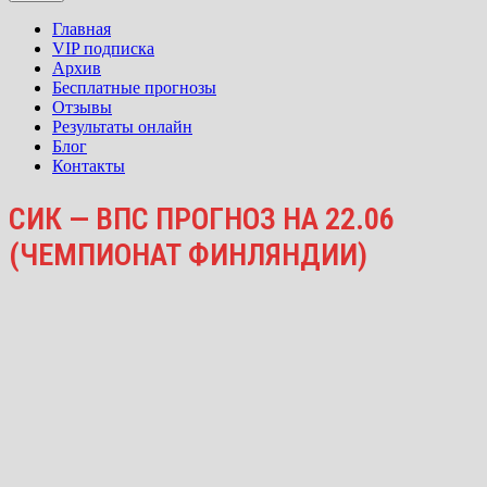
Главная
VIP подписка
Архив
Бесплатные прогнозы
Отзывы
Результаты онлайн
Блог
Контакты
СИК — ВПС ПРОГНОЗ НА 22.06
(ЧЕМПИОНАТ ФИНЛЯНДИИ)