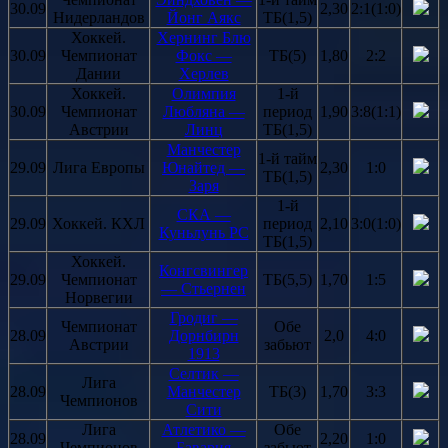
30.09
2,30
2:1(1:0)
Нидерландов
Йонг Аякс
ТБ(1,5)
Хоккей.
Хернинг Блю
30.09
Чемпионат
Фокс —
ТБ(5)
1,80
2:2
Дании
Херлев
Хоккей.
Олимпия
1-й
30.09
Чемпионат
Любляна —
период
1,90
3:8(1:1)
Австрии
Линц
ТБ(1,5)
Манчестер
1-й тайм
29.09
Лига Европы
Юнайтед —
2,30
1:0
ТБ(1,5)
Заря
1-й
СКА —
29.09
Хоккей. КХЛ
период
2,10
3:0(1:0)
Куньлунь РС
ТБ(1,5)
Хоккей.
Конгсвингер
29.09
Чемпионат
ТБ(5,5)
1,70
1:5
— Стьернен
Норвегии
Гродиг —
Чемпионат
Обе
28.09
Дорнбирн
2,0
4:0
Австрии
забьют
1913
Селтик —
Лига
28.09
Манчестер
ТБ(3)
1,70
3:3
Чемпионов
Сити
Лига
Атлетико —
Обе
28.09
2,20
1:0
Чемпионов
Бавария
забьют