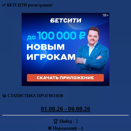
✅ БЕТСИТИ регистрация!
📊 СТАТИСТИКА ПРОГНОЗОВ
01.08.26 - 06.08.26
🏆
Побед
- 2
❌ Поражений
- 4