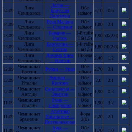
Легия —
Лига
Обе
14.09
Боруссия
2,10
0:6
Чемпионов
забьют
Дортмунд
Лига
Реал Мадрид
Обе
14.09
1,80
2:1
Чемпионов
— Спортинг
забьют
Лига
Бавария —
1-й тайм
13.09
1,90
5:0(2:0)
Чемпионов
Ростов
ТБ(1,5)
Лига
Барселона —
1-й тайм
13.09
1,80
7:0(2:0)
Чемпионов
Селтик
ТБ(1,5)
Лига
Динамо Киев
Победа
13.09
2,40
1:2
Чемпионов
— Наполи
2
Чемпионат
Обе
12.09
Рубин — Урал
2,70
3:1
России
забьют
Чемпионат
Эмполи —
Обе
12.09
2,0
2:1
Италии
Кротоне
забьют
Чемпионат
Сандерленд —
Обе
12.09
1,90
0:3
Англии
Эвертон
забьют
Чемпионат
Рома —
Обе
11.09
1,90
3:2
Италии
Сампдория
забьют
Атлетико
Чемпионат
Фора
11.09
Паранаэнсе —
2,20
2:1
Бразилии
2(0)
Интернасьонал
Чемпионат
Аякс —
Обе
11.09
1,70
1:0