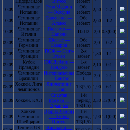
Нидерландов
Витесс
забьют
Чемпионат
Реал Мадрид
Обе
10.09
2,50
5:2
Испании
— Осасуна
забьют
Чемпионат
Барселона —
Обе
10.09
2,60
1:2
Испании
Алавес
забьют
Чемпионат
Палермо —
10.09
П2П2
2,0
0:3(0:0)
Италии
Наполи
Чемпионат
Шальке —
Обе
09.09
2,0
0:2
Германии
Бавария
забьют
Чемпионат
ПСЖ — Сент-
2-я
09.09
1,80
1:1
Франции
Этьен
забьет
Кубок
ЮК Дублин —
1-я
09.09
2,10
0:1
Ирландии
Дандолк
забьет
Чемпионат
Интернасьонал
Победа
09.09
2,0
2:1
Бразилии
— Сантос
1
Хоккей. Лига
Линчеппинг
08.09
ТБ(5,5)
1,90
6:1
чемпионов
— Гап
Спартак
1-й
08.09
Хоккей. КХЛ
Москва —
период
2,30
1:2(0:0)
Адмирал
ТБ(1,5)
Хоккей.
Цюрих Лайонз
1-й
07.09
Чемпионат
— Амбри
период
1,90
1:1(0:0)
Швейцарии
Пиотта
ТБ(1,5)
Теннис. US
Нисикори —