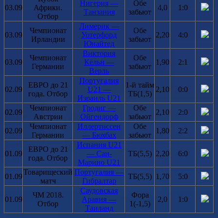
Нигерия —
Обе
03.09
Африки.
4,0
1:0
Танзания
забьют
Отбор
Лимерик —
Чемпионат
Обе
03.09
Уотерфорд
2,20
4:0
Ирландии
забьют
Юнайтед
Виктория
Чемпионат
Обе
03.09
Кёльн —
1,90
2:1
Германии
забьют
Верль
Португалия
ЕВРО до 21
1-й тайм
02.09
U21 —
2,10
0:0
года. Отбор
ТБ(1,5)
Израиль U21
Чемпионат
Гродиг —
Обе
02.09
2,10
2:0
Австрии
Ойгендорф
забьют
Чемпионат
Иллертиссен
Обе
02.09
1,80
2:2
Германии
— Бюхбах
забьют
Испания U21
ЕВРО до 21
01.09
— Сан-
ТБ(5,5)
2,20
6:0
года. Отбор
Марино U21
Товарищеский
Португалия —
01.09
ТБ(5,5)
1,70
5:0
матч
Гибралтар
Саудовская
ЧМ 2018.
Фора
01.09
Аравия —
2,0
1:0
Отбор
1(-1,5)
Таиланд