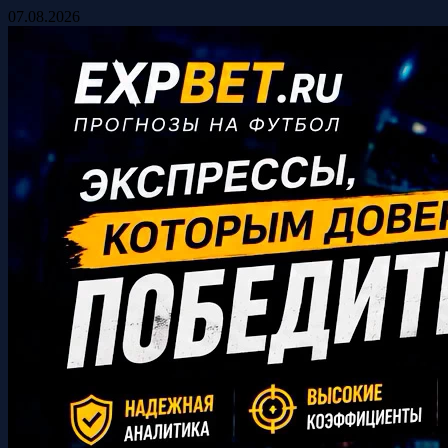
Перейти
07.08.2026
к
содержимому