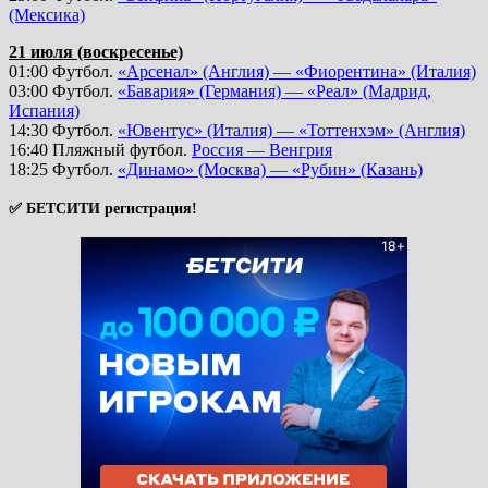
(Мексика)
21 июля (воскресенье)
01:00 Футбол.
«Арсенал» (Англия) — «Фиорентина» (Италия)
03:00 Футбол.
«Бавария» (Германия) — «Реал» (Мадрид,
Испания)
14:30 Футбол.
«Ювентус» (Италия) — «Тоттенхэм» (Англия)
16:40 Пляжный футбол.
Россия — Венгрия
18:25 Футбол.
«Динамо» (Москва) — «Рубин» (Казань)
✅ БЕТСИТИ регистрация!