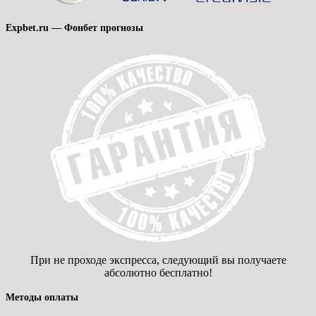
Expbet.ru — Фонбет прогнозы
При не проходе экспресса, следующий вы получаете
абсолютно бесплатно!
Методы оплаты