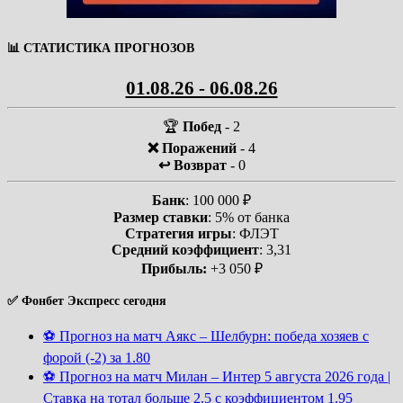
📊 СТАТИСТИКА ПРОГНОЗОВ
01.08.26 - 06.08.26
🏆
Побед
- 2
❌ Поражений
- 4
↩️ Возврат
- 0
Банк
: 100 000 ₽
Размер ставки
: 5% от банка
Стратегия игры
: ФЛЭТ
Средний коэффициент
: 3,31
Прибыль:
+3 050 ₽
✅ Фонбет Экспресс сегодня
⚽ Прогноз на матч Аякс – Шелбурн: победа хозяев с
форой (-2) за 1.80
⚽ Прогноз на матч Милан – Интер 5 августа 2026 года |
Ставка на тотал больше 2.5 с коэффициентом 1.95