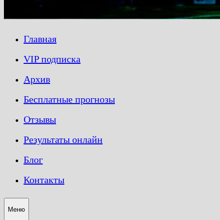
Главная
VIP подписка
Архив
Бесплатные прогнозы
Отзывы
Результаты онлайн
Блог
Контакты
Меню