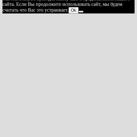
сайта. Если Вы продолжите использовать сайт, мы будем
считать что Вас это устраивает.
Ok