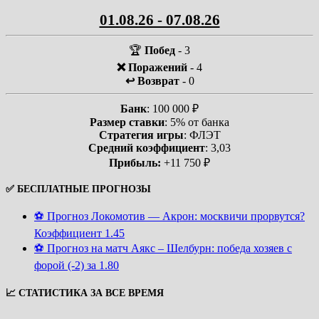
01.08.26 - 07.08.26
🏆
Побед
- 3
❌ Поражений
- 4
↩️ Возврат
- 0
Банк
: 100 000 ₽
Размер ставки
: 5% от банка
Стратегия игры
: ФЛЭТ
Средний коэффициент
: 3,03
Прибыль:
+11 750 ₽
✅ БЕСПЛАТНЫЕ ПРОГНОЗЫ
⚽ Прогноз Локомотив — Акрон: москвичи прорвутся?
Коэффициент 1.45
⚽ Прогноз на матч Аякс – Шелбурн: победа хозяев с
форой (-2) за 1.80
📈 СТАТИСТИКА ЗА ВСЕ ВРЕМЯ