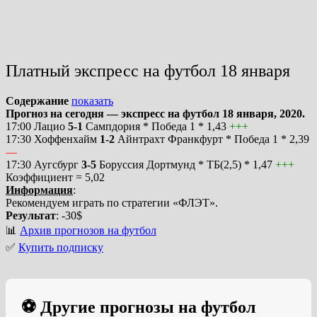
Платный экспресс на футбол 18 января
Содержание
показать
Прогноз на сегодня — экспресс на футбол 18 января, 2020.
17:00 Лацио
5-1
Сампдория * Победа 1 * 1,43
+++
17:30 Хоффенхайм
1-2
Айнтрахт Франкфурт * Победа 1 * 2,39
—
17:30 Аугсбург
3-5
Боруссия Дортмунд * ТБ(2,5) * 1,47
+++
Коэффициент = 5,02
Информация
:
Рекомендуем играть по стратегии «ФЛЭТ».
Результат
: -30$
📊
Архив прогнозов на футбол
✅
Купить подписку
⚽ Другие прогнозы на футбол