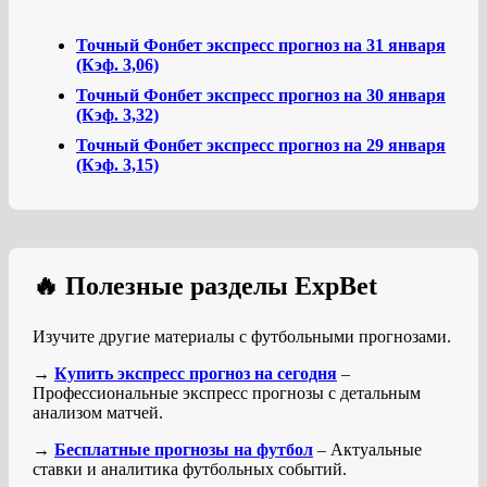
Точный Фонбет экспресс прогноз на 31 января
(Кэф. 3,06)
Точный Фонбет экспресс прогноз на 30 января
(Кэф. 3,32)
Точный Фонбет экспресс прогноз на 29 января
(Кэф. 3,15)
🔥 Полезные разделы ExpBet
Изучите другие материалы с футбольными прогнозами.
→
Купить экспресс прогноз на сегодня
–
Профессиональные экспресс прогнозы с детальным
анализом матчей.
→
Бесплатные прогнозы на футбол
– Актуальные
ставки и аналитика футбольных событий.