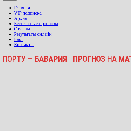
Главная
VIP подписка
Архив
Бесплатные прогнозы
Отзывы
Результаты онлайн
Блог
Контакты
ПОРТУ — БАВАРИЯ | ПРОГНОЗ НА МА