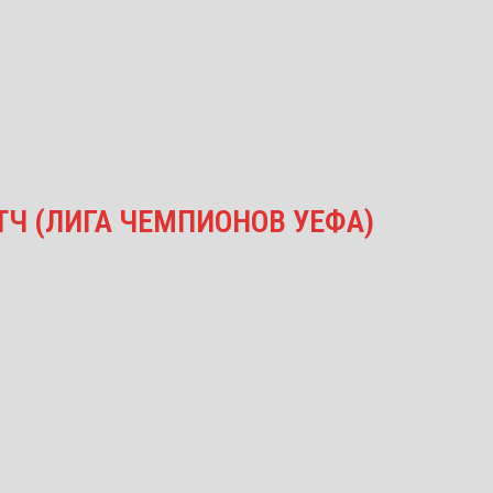
ТЧ (ЛИГА ЧЕМПИОНОВ УЕФА)