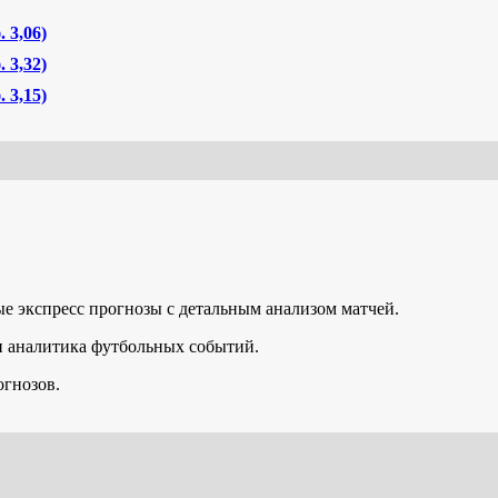
 3,06)
 3,32)
 3,15)
 экспресс прогнозы с детальным анализом матчей.
и аналитика футбольных событий.
огнозов.