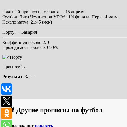
Платный прогноз на сегодня — 15 апреля.
Футбол. Лига Чемпионов УЕФА. 1/4 финала. Первый матч.
Начало матча:
21:45 (мск)
Порту — Бавария
Коэффициент около 2,10
Проходимость более 80-90%.
Прогноз
: 1х
Результат
: 3:1
—
⚽ Другие прогнозы на футбол
Содержание
показать