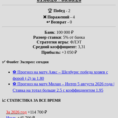
🏆
Побед
- 2
❌ Поражений
- 4
↩️ Возврат
- 0
Банк
: 100 000 ₽
Размер ставки
: 5% от банка
Стратегия игры
: ФЛЭТ
Средний коэффициент
: 3,31
Прибыль:
+3 050 ₽
✅ Фонбет Экспресс сегодня
⚽ Прогноз на матч Аякс – Шелбурн: победа хозяев с
форой (-2) за 1.80
⚽ Прогноз на матч Милан – Интер 5 августа 2026 года |
Ставка на тотал больше 2.5 с коэффициентом 1.95
📈 СТАТИСТИКА ЗА ВСЕ ВРЕМЯ
За 2026 год
+114 700 ₽
Июль
+45 700 ₽