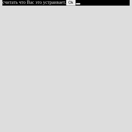
считать что Вас это устраивает.
Ok