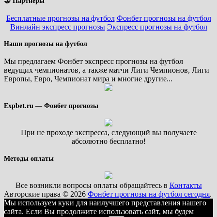
🤝 Партнеры
Бесплатные прогнозы на футбол
Фонбет прогнозы на футбол
Винлайн экспресс прогнозы
Экспресс прогнозы на футбол
Наши прогнозы на футбол
Мы предлагаем Фонбет экспресс прогнозы на футбол
ведущих чемпионатов, а также матчи Лиги Чемпионов, Лиги
Европы, Евро, Чемпионат мира и многие другие...
Expbet.ru — Фонбет прогнозы
При не проходе экспресса, следующий вы получаете
абсолютно бесплатно!
Методы оплаты
Все возникли вопросы оплаты обращайтесь в
Контакты
Авторские права © 2026
Фонбет прогнозы на футбол сегодня
.
Мы используем куки для наилучшего представления нашего
сайта. Если Вы продолжите использовать сайт, мы будем