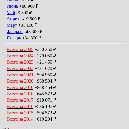
Июнь
+80 900 ₽
Май
-9 800 ₽
Апрель
-19 500 ₽
Март
+31 100 ₽
Февраль
-48 300 ₽
Январь
+34 300 ₽
Всего за 2025
+250 350 ₽
Всего за 2024
+279 050 ₽
Всего за 2023
+421 450 ₽
Всего за 2022
+431 670 ₽
Всего за 2021
+594 950 ₽
Всего за 2020
+968 594 ₽
Всего за 2019
+868 464 ₽
Всего за 2018
+645 573 ₽
Всего за 2017
+918 071 ₽
Всего за 2016
+536 197 ₽
Всего за 2015
+504 573 ₽
Всего за 2014
+610 294 ₽