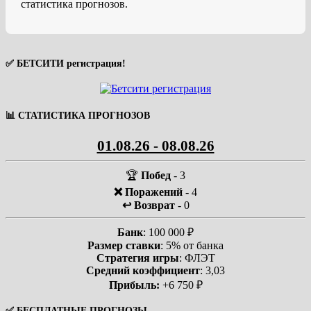
статистика прогнозов.
✅ БЕТСИТИ регистрация!
📊 СТАТИСТИКА ПРОГНОЗОВ
01.08.26 - 08.08.26
🏆
Побед
- 3
❌ Поражений
- 4
↩️ Возврат
- 0
Банк
: 100 000 ₽
Размер ставки
: 5% от банка
Стратегия игры
: ФЛЭТ
Средний коэффициент
: 3,03
Прибыль:
+6 750 ₽
✅ БЕСПЛАТНЫЕ ПРОГНОЗЫ