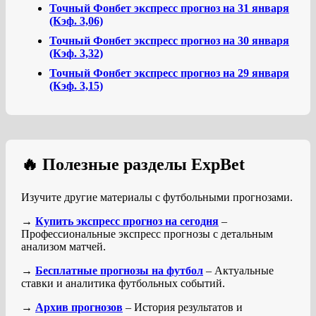
Точный Фонбет экспресс прогноз на 31 января
(Кэф. 3,06)
Точный Фонбет экспресс прогноз на 30 января
(Кэф. 3,32)
Точный Фонбет экспресс прогноз на 29 января
(Кэф. 3,15)
🔥 Полезные разделы ExpBet
Изучите другие материалы с футбольными прогнозами.
→
Купить экспресс прогноз на сегодня
–
Профессиональные экспресс прогнозы с детальным
анализом матчей.
→
Бесплатные прогнозы на футбол
– Актуальные
ставки и аналитика футбольных событий.
→
Архив прогнозов
– История результатов и