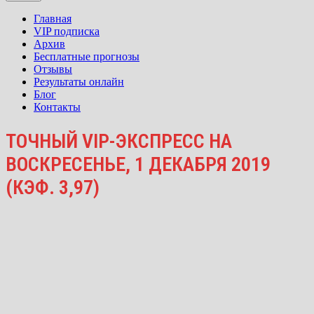
Главная
VIP подписка
Архив
Бесплатные прогнозы
Отзывы
Результаты онлайн
Блог
Контакты
ТОЧНЫЙ VIP-ЭКСПРЕСС НА
ВОСКРЕСЕНЬЕ, 1 ДЕКАБРЯ 2019
(КЭФ. 3,97)