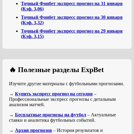
Точный Фонбет экспресс прогноз на 31 января
(Кэф. 3,06)
Точный Фонбет экспресс прогноз на 30 января
(Кэф. 3,32)
Точный Фонбет экспресс прогноз на 29 января
(Кэф. 3,15)
🔥 Полезные разделы ExpBet
Изучите другие материалы с футбольными прогнозами.
→
Купить экспресс прогноз на сегодня
–
Профессиональные экспресс прогнозы с детальным
анализом матчей.
→
Бесплатные прогнозы на футбол
– Актуальные
ставки и аналитика футбольных событий.
→
Архив прогнозов
– История результатов и