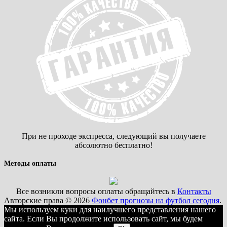
При не проходе экспресса, следующий вы получаете
абсолютно бесплатно!
Методы оплаты
Все возникли вопросы оплаты обращайтесь в
Контакты
Авторские права © 2026
Фонбет прогнозы на футбол сегодня
.
Мы используем куки для наилучшего представления нашего
сайта. Если Вы продолжите использовать сайт, мы будем