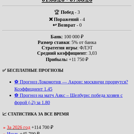
🏆
Побед
- 3
❌ Поражений
- 4
↩️ Возврат
- 0
Банк
: 100 000 ₽
Размер ставки
: 5% от банка
Стратегия игры
: ФЛЭТ
Средний коэффициент
: 3,03
Прибыль:
+11 750 ₽
✅ БЕСПЛАТНЫЕ ПРОГНОЗЫ
⚽ Прогноз Локомотив — Акрон: москвичи прорвутся?
Коэффициент 1.45
⚽ Прогноз на матч Аякс – Шелбурн: победа хозяев с
форой (-2) за 1.80
📈 СТАТИСТИКА ЗА ВСЕ ВРЕМЯ
За 2026 год
+114 700 ₽
Июль
+45 700 ₽