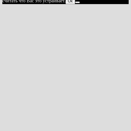
считать что Вас это устраивает.
Ok