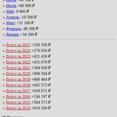
Июнь
+80 900 ₽
Май
-9 800 ₽
Апрель
-19 500 ₽
Март
+31 100 ₽
Февраль
-48 300 ₽
Январь
+34 300 ₽
Всего за 2025
+250 350 ₽
Всего за 2024
+279 050 ₽
Всего за 2023
+421 450 ₽
Всего за 2022
+431 670 ₽
Всего за 2021
+594 950 ₽
Всего за 2020
+968 594 ₽
Всего за 2019
+868 464 ₽
Всего за 2018
+645 573 ₽
Всего за 2017
+918 071 ₽
Всего за 2016
+536 197 ₽
Всего за 2015
+504 573 ₽
Всего за 2014
+610 294 ₽