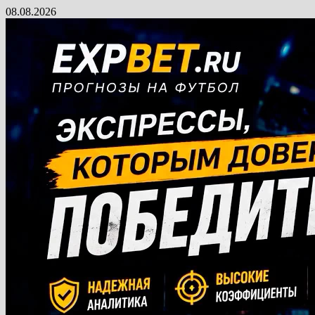
Перейти
08.08.2026
к
содержимому