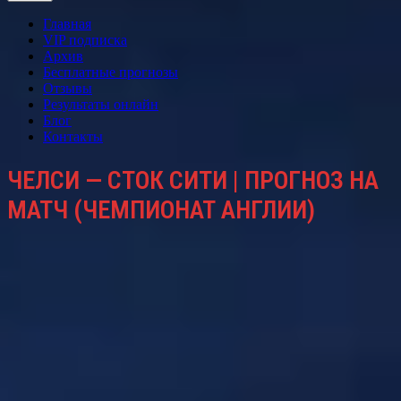
Главная
VIP подписка
Архив
Бесплатные прогнозы
Отзывы
Результаты онлайн
Блог
Контакты
ЧЕЛСИ — СТОК СИТИ | ПРОГНОЗ НА
МАТЧ (ЧЕМПИОНАТ АНГЛИИ)