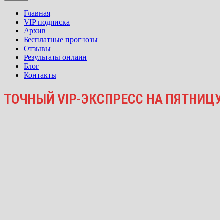
Главная
VIP подписка
Архив
Бесплатные прогнозы
Отзывы
Результаты онлайн
Блог
Контакты
ТОЧНЫЙ VIP-ЭКСПРЕСС НА ПЯТНИЦУ, 