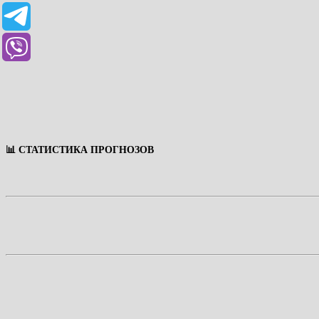
📊 СТАТИСТИКА ПРОГНОЗОВ