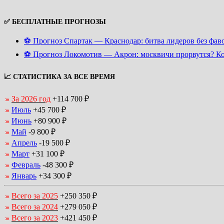
✅ БЕСПЛАТНЫЕ ПРОГНОЗЫ
⚽ Прогноз Спартак — Краснодар: битва лидеров без фав
⚽ Прогноз Локомотив — Акрон: москвичи прорвутся? К
📈 СТАТИСТИКА ЗА ВСЕ ВРЕМЯ
За 2026 год
+114 700 ₽
Июль
+45 700 ₽
Июнь
+80 900 ₽
Май
-9 800 ₽
Апрель
-19 500 ₽
Март
+31 100 ₽
Февраль
-48 300 ₽
Январь
+34 300 ₽
Всего за 2025
+250 350 ₽
Всего за 2024
+279 050 ₽
Всего за 2023
+421 450 ₽