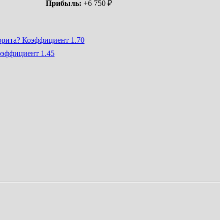
Прибыль:
+6 750 ₽
орита? Коэффициент 1.70
оэффициент 1.45