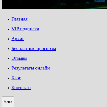
Главная
VIP подписка
Архив
Бесплатные прогнозы
Отзывы
Результаты онлайн
Блог
Контакты
Меню