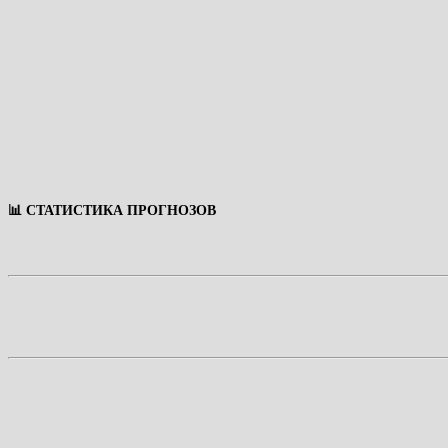
📊 СТАТИСТИКА ПРОГНОЗОВ