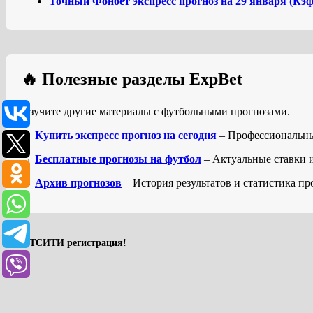
Точный Фонбет экспресс прогноз на 29 января (Кэф.
🔥 Полезные разделы ExpBet
Изучите другие материалы с футбольными прогнозами.
→
Купить экспресс прогноз на сегодня
– Профессиональные
→
Бесплатные прогнозы на футбол
– Актуальные ставки 
→
Архив прогнозов
– История результатов и статистика пр
✅ БЕТСИТИ регистрация!