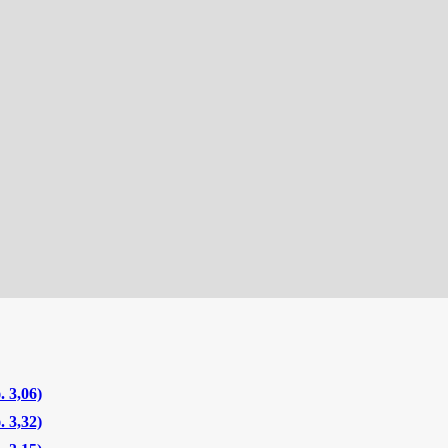
 3,06)
 3,32)