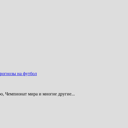
рогнозы на футбол
, Чемпионат мира и многие другие...