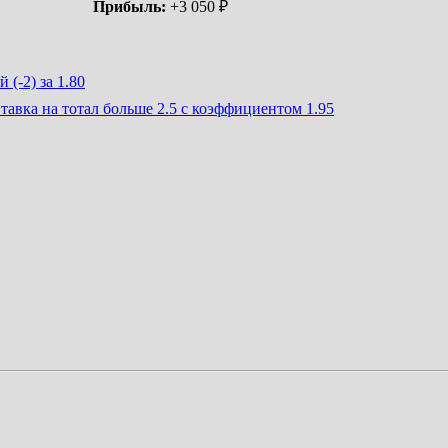
Прибыль:
+3 050 ₽
(-2) за 1.80
тавка на тотал больше 2.5 с коэффициентом 1.95