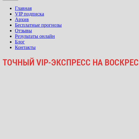
Главная
VIP подписка
Архив
Бесплатные прогнозы
Отзывы
Результаты онлайн
Блог
Контакты
ТОЧНЫЙ VIP-ЭКСПРЕСС НА ВОСКРЕСЕН