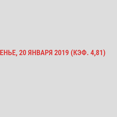
ЬЕ, 20 ЯНВАРЯ 2019 (КЭФ. 4,81)