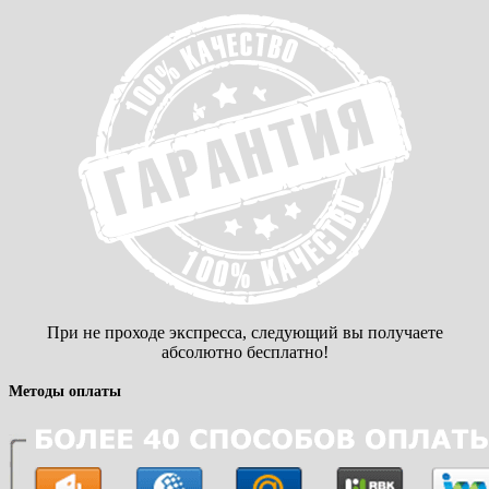
При не проходе экспресса, следующий вы получаете
абсолютно бесплатно!
Методы оплаты