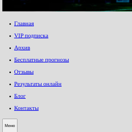
Главная
VIP подписка
Архив
Бесплатные прогнозы
Отзывы
Результаты онлайн
Блог
Контакты
Меню