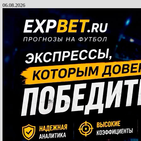
Перейти
06.08.2026
к
содержимому