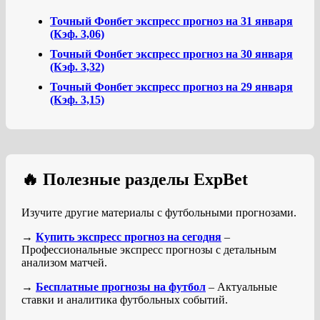
Точный Фонбет экспресс прогноз на 31 января
(Кэф. 3,06)
Точный Фонбет экспресс прогноз на 30 января
(Кэф. 3,32)
Точный Фонбет экспресс прогноз на 29 января
(Кэф. 3,15)
🔥 Полезные разделы ExpBet
Изучите другие материалы с футбольными прогнозами.
→
Купить экспресс прогноз на сегодня
–
Профессиональные экспресс прогнозы с детальным
анализом матчей.
→
Бесплатные прогнозы на футбол
– Актуальные
ставки и аналитика футбольных событий.