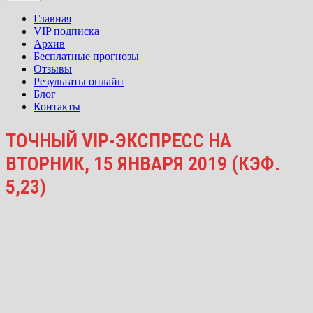
Главная
VIP подписка
Архив
Бесплатные прогнозы
Отзывы
Результаты онлайн
Блог
Контакты
ТОЧНЫЙ VIP-ЭКСПРЕСС НА
ВТОРНИК, 15 ЯНВАРЯ 2019 (КЭФ.
5,23)