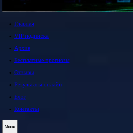
Главная
VIP подписка
Архив
Бесплатные прогнозы
Отзывы
Результаты онлайн
Блог
Контакты
Меню