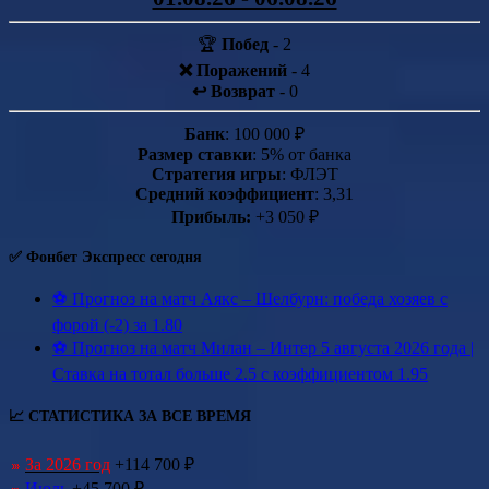
🏆
Побед
- 2
❌ Поражений
- 4
↩️ Возврат
- 0
Банк
: 100 000 ₽
Размер ставки
: 5% от банка
Стратегия игры
: ФЛЭТ
Средний коэффициент
: 3,31
Прибыль:
+3 050 ₽
✅ Фонбет Экспресс сегодня
⚽ Прогноз на матч Аякс – Шелбурн: победа хозяев с
форой (-2) за 1.80
⚽ Прогноз на матч Милан – Интер 5 августа 2026 года |
Ставка на тотал больше 2.5 с коэффициентом 1.95
📈 СТАТИСТИКА ЗА ВСЕ ВРЕМЯ
За 2026 год
+114 700 ₽
Июль
+45 700 ₽