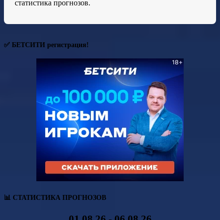
статистика прогнозов.
✅ БЕТСИТИ регистрация!
📊 СТАТИСТИКА ПРОГНОЗОВ
01.08.26 - 06.08.26