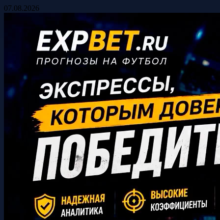
Перейти
07.08.2026
к
содержимому