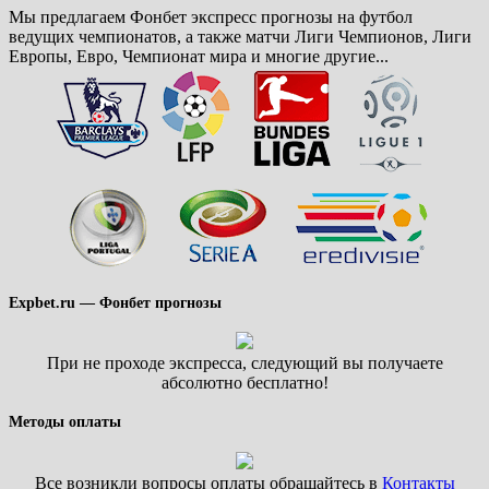
Мы предлагаем Фонбет экспресс прогнозы на футбол
ведущих чемпионатов, а также матчи Лиги Чемпионов, Лиги
Европы, Евро, Чемпионат мира и многие другие...
Expbet.ru — Фонбет прогнозы
При не проходе экспресса, следующий вы получаете
абсолютно бесплатно!
Методы оплаты
Все возникли вопросы оплаты обращайтесь в
Контакты