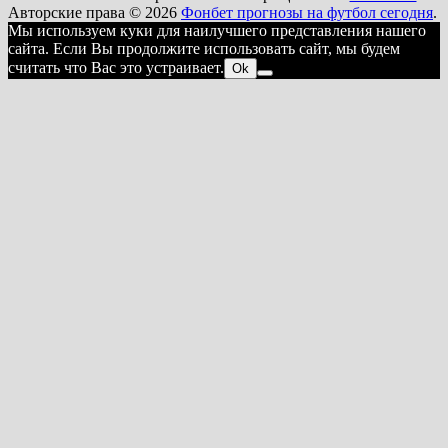
Авторские права © 2026
Фонбет прогнозы на футбол сегодня
.
Мы используем куки для наилучшего представления нашего
сайта. Если Вы продолжите использовать сайт, мы будем
считать что Вас это устраивает.
Ok