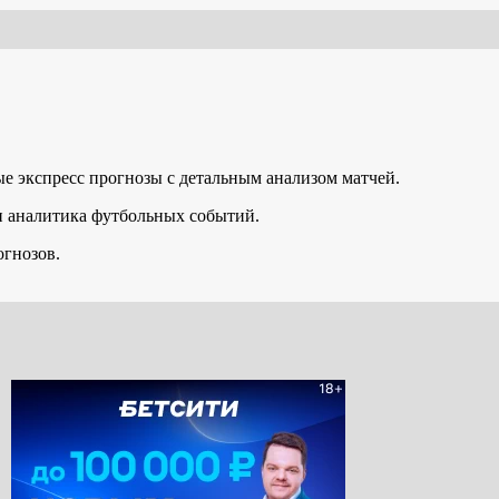
 экспресс прогнозы с детальным анализом матчей.
и аналитика футбольных событий.
огнозов.