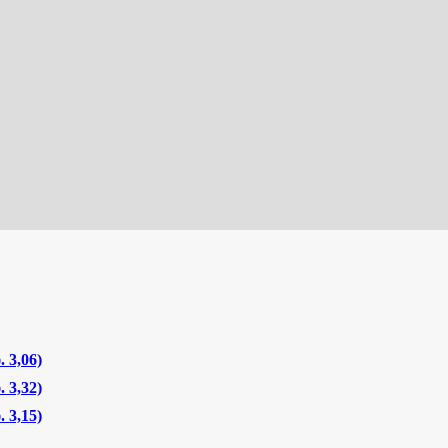
 3,06)
 3,32)
 3,15)