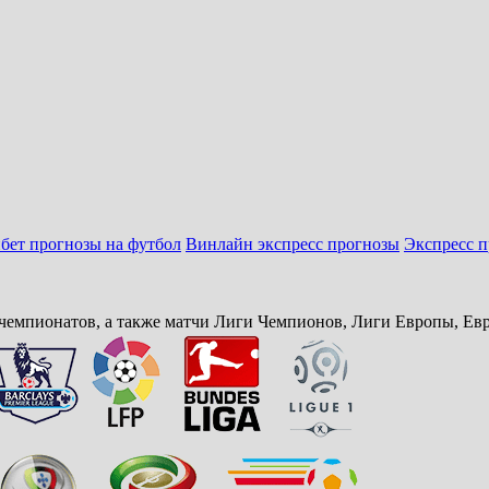
бет прогнозы на футбол
Винлайн экспресс прогнозы
Экспресс п
емпионатов, а также матчи Лиги Чемпионов, Лиги Европы, Евро