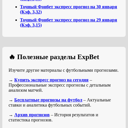
Точный Фонбет экспресс прогноз на 30 января
(Кэф. 3,32)
Точный Фонбет экспресс прогноз на 29 января
(Кэф. 3,15)
🔥 Полезные разделы ExpBet
Изучите другие материалы с футбольными прогнозами.
→
Купить экспресс прогноз на сегодня
–
Профессиональные экспресс прогнозы с детальным
анализом матчей.
→
Бесплатные прогнозы на футбол
– Актуальные
ставки и аналитика футбольных событий.
→
Архив прогнозов
– История результатов и
статистика прогнозов.