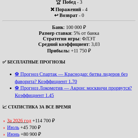
🏆
Побед
- 3
❌ Поражений
- 4
↩️ Возврат
- 0
Банк
: 100 000 ₽
Размер ставки
: 5% от банка
Стратегия игры
: ФЛЭТ
Средний коэффициент
: 3,03
Прибыль:
+11 750 ₽
✅ БЕСПЛАТНЫЕ ПРОГНОЗЫ
⚽ Прогноз Спартак — Краснодар: битва лидеров без
фаворита? Коэффициент 1.70
⚽ Прогноз Локомотив — Акрон: москвичи прорвутся?
Коэффициент 1.45
📈 СТАТИСТИКА ЗА ВСЕ ВРЕМЯ
За 2026 год
+114 700 ₽
Июль
+45 700 ₽
Июнь
+80 900 ₽