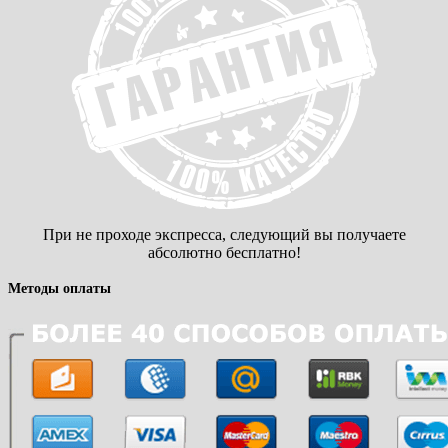
При не проходе экспресса, следующий вы получаете
абсолютно бесплатно!
Методы оплаты