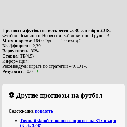
Прогноз на футбол на воскресенье, 30 сентября 2018.
Футбол. Чемпионат Норвегии. 3-й дивизион. Группа 3.
Матч и время
: 16:00 Эрн — Эгерсунд 2
Коэффициент
: 2,30
Вероятность
: 80%
Ставка
: ТБ(4,5)
Информация:
Рекомендуем играть по стратегии «ФЛЭТ».
Результат
: 10:0
+++
⚽ Другие прогнозы на футбол
Содержание
показать
Точный Фонбет экспресс прогноз на 31 января
(Кэф. 3,06)