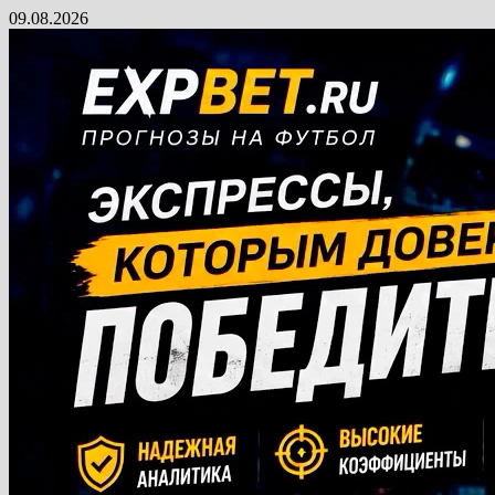
Перейти
09.08.2026
к
содержимому