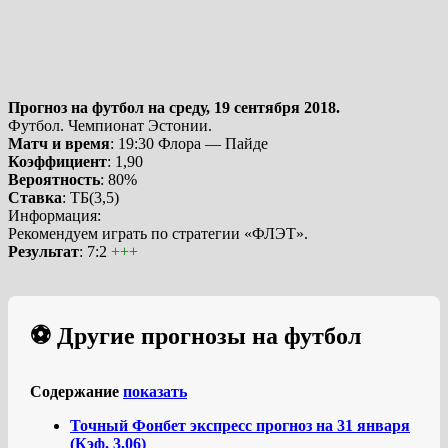
Прогноз на футбол на среду, 19 сентября 2018.
Футбол. Чемпионат Эстонии.
Матч и время
: 19:30 Флора — Пайде
Коэффициент
: 1,90
Вероятность
: 80%
Ставка
: ТБ(3,5)
Информация:
Рекомендуем играть по стратегии «ФЛЭТ».
Результат
: 7:2
+++
⚽ Другие прогнозы на футбол
Содержание
показать
Точный Фонбет экспресс прогноз на 31 января
(Кэф. 3,06)