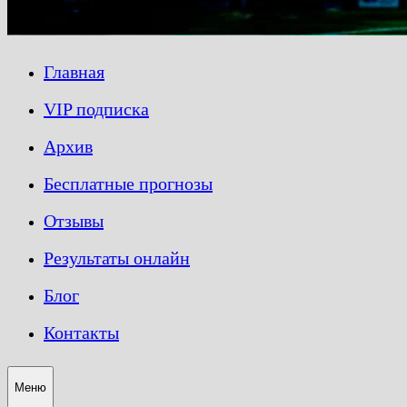
Главная
VIP подписка
Архив
Бесплатные прогнозы
Отзывы
Результаты онлайн
Блог
Контакты
Меню