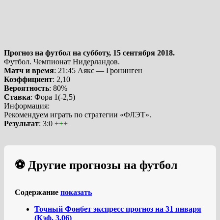
Прогноз на футбол на субботу, 15 сентября 2018.
Футбол. Чемпионат Нидерландов.
Матч и время
: 21:45 Аякс — Гронинген
Коэффициент
: 2,10
Вероятность
: 80%
Ставка
: Фора 1(-2,5)
Информация:
Рекомендуем играть по стратегии «ФЛЭТ».
Результат
: 3:0
+++
⚽ Другие прогнозы на футбол
Содержание
показать
Точный Фонбет экспресс прогноз на 31 января
(Кэф. 3,06)