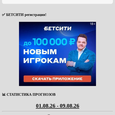
✅ БЕТСИТИ регистрация!
📊 СТАТИСТИКА ПРОГНОЗОВ
01.08.26 - 09.08.26