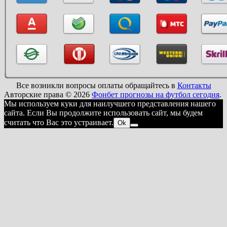
Все возникли вопросы оплаты обращайтесь в
Контакты
Авторские права © 2026
Фонбет прогнозы на футбол сегодня
.
Мы используем куки для наилучшего представления нашего
сайта. Если Вы продолжите использовать сайт, мы будем
считать что Вас это устраивает.
Ok