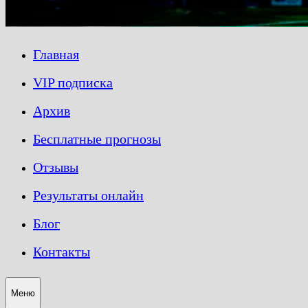
Главная
VIP подписка
Архив
Бесплатные прогнозы
Отзывы
Результаты онлайн
Блог
Контакты
Меню