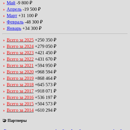
Май
-9 800 ₽
Апрель
-19 500 ₽
Март
+31 100 ₽
Февраль
-48 300 ₽
Январь
+34 300 ₽
Всего за 2025
+250 350 ₽
Всего за 2024
+279 050 ₽
Всего за 2023
+421 450 ₽
Всего за 2022
+431 670 ₽
Всего за 2021
+594 950 ₽
Всего за 2020
+968 594 ₽
Всего за 2019
+868 464 ₽
Всего за 2018
+645 573 ₽
Всего за 2017
+918 071 ₽
Всего за 2016
+536 197 ₽
Всего за 2015
+504 573 ₽
Всего за 2014
+610 294 ₽
🤝 Партнеры