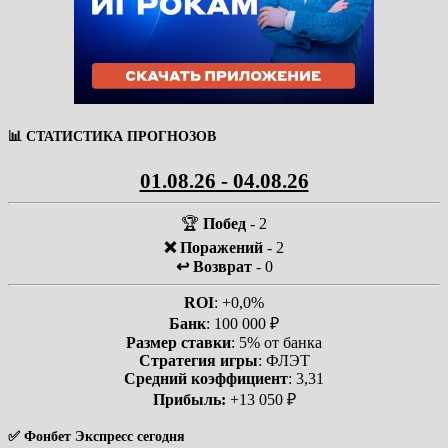
📊 СТАТИСТИКА ПРОГНОЗОВ
01.08.26 - 04.08.26
🏆
Побед
- 2
❌ Поражений
- 2
↩️ Возврат
- 0
ROI
: +0,0%
Банк
: 100 000 ₽
Размер ставки
: 5% от банка
Стратегия игры
: ФЛЭТ
Средний коэффициент
: 3,31
Прибыль:
+13 050 ₽
✅ Фонбет Экспресс сегодня