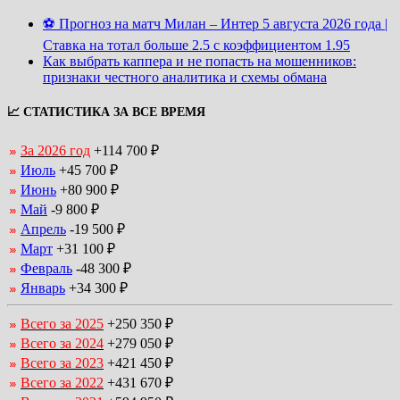
⚽ Прогноз на матч Милан – Интер 5 августа 2026 года |
Ставка на тотал больше 2.5 с коэффициентом 1.95
Как выбрать каппера и не попасть на мошенников:
признаки честного аналитика и схемы обмана
📈 СТАТИСТИКА ЗА ВСЕ ВРЕМЯ
За 2026 год
+114 700 ₽
Июль
+45 700 ₽
Июнь
+80 900 ₽
Май
-9 800 ₽
Апрель
-19 500 ₽
Март
+31 100 ₽
Февраль
-48 300 ₽
Январь
+34 300 ₽
Всего за 2025
+250 350 ₽
Всего за 2024
+279 050 ₽
Всего за 2023
+421 450 ₽
Всего за 2022
+431 670 ₽