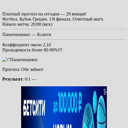
Платный прогноз на сегодня — 29 января!
Футбол. Кубок Греции. 1/8 финала. Ответный матч.
Начало матча:
20:00 (мск)
Панатинаикос — Ксанти
Коэффициент около 2,10
Проходимость более 80-90%!!!
Прогноз
: Обе забьют
Результат
: 0:1
—