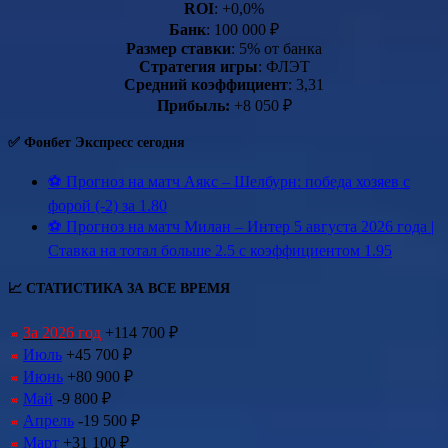
ROI
: +0,0%
Банк
: 100 000 ₽
Размер ставки
: 5% от банка
Стратегия игры
: ФЛЭТ
Средний коэффициент
: 3,31
Прибыль:
+8 050 ₽
✅ Фонбет Экспресс сегодня
⚽ Прогноз на матч Аякс – Шелбурн: победа хозяев с
форой (-2) за 1.80
⚽ Прогноз на матч Милан – Интер 5 августа 2026 года |
Ставка на тотал больше 2.5 с коэффициентом 1.95
📈 СТАТИСТИКА ЗА ВСЕ ВРЕМЯ
За 2026 год
+114 700 ₽
Июль
+45 700 ₽
Июнь
+80 900 ₽
Май
-9 800 ₽
Апрель
-19 500 ₽
Март
+31 100 ₽