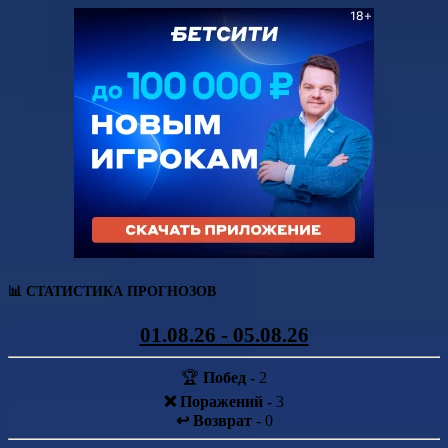
📊 СТАТИСТИКА ПРОГНОЗОВ
01.08.26 - 05.08.26
🏆
Побед
- 2
❌ Поражений
- 3
↩️ Возврат
- 0