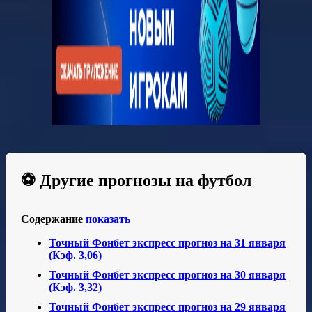
⚽ Другие прогнозы на футбол
Содержание
показать
Точный Фонбет экспресс прогноз на 31 января
(Кэф. 3,06)
Точный Фонбет экспресс прогноз на 30 января
(Кэф. 3,32)
Точный Фонбет экспресс прогноз на 29 января