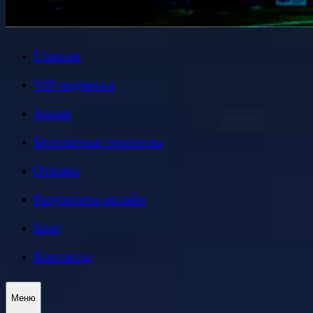
Главная
VIP подписка
Архив
Бесплатные прогнозы
Отзывы
Результаты онлайн
Блог
Контакты
Меню