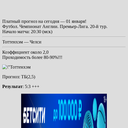
Платный прогноз на сегодня — 01 января!
Футбол. Чемпионат Англии. Премьер-Лига. 20-й тур.
Начало матча:
20:30 (мск)
Тоттенхэм — Челси
Коэффициент около 2,0
Проходимость более 80-90%!!!
Прогноз
: ТБ(2,5)
Результат
: 5:3
+++