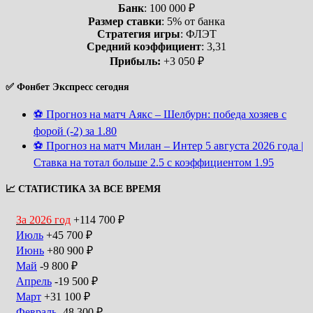
Банк
: 100 000 ₽
Размер ставки
: 5% от банка
Стратегия игры
: ФЛЭТ
Средний коэффициент
: 3,31
Прибыль:
+3 050 ₽
✅ Фонбет Экспресс сегодня
⚽ Прогноз на матч Аякс – Шелбурн: победа хозяев с
форой (-2) за 1.80
⚽ Прогноз на матч Милан – Интер 5 августа 2026 года |
Ставка на тотал больше 2.5 с коэффициентом 1.95
📈 СТАТИСТИКА ЗА ВСЕ ВРЕМЯ
За 2026 год
+114 700 ₽
Июль
+45 700 ₽
Июнь
+80 900 ₽
Май
-9 800 ₽
Апрель
-19 500 ₽
Март
+31 100 ₽
Февраль
-48 300 ₽