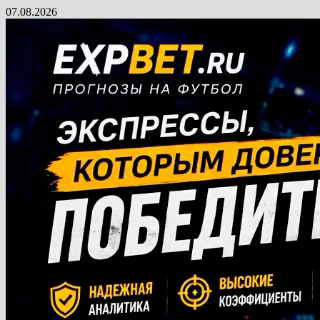
Перейти
07.08.2026
к
содержимому