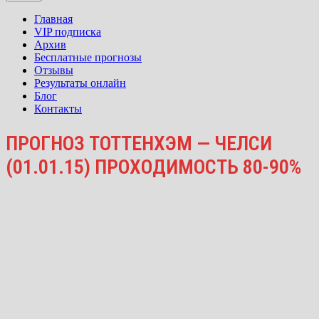
Главная
VIP подписка
Архив
Бесплатные прогнозы
Отзывы
Результаты онлайн
Блог
Контакты
ПРОГНОЗ ТОТТЕНХЭМ — ЧЕЛСИ
(01.01.15) ПРОХОДИМОСТЬ 80-90%