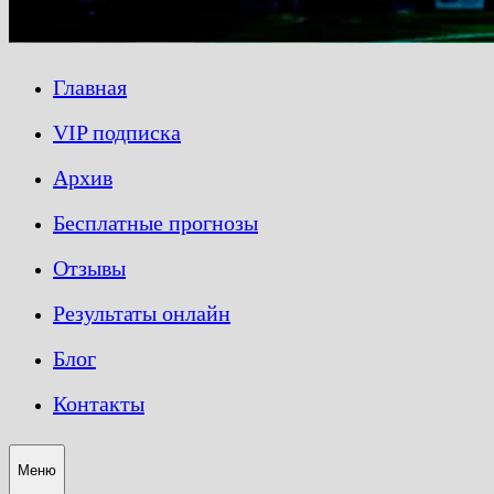
Главная
VIP подписка
Архив
Бесплатные прогнозы
Отзывы
Результаты онлайн
Блог
Контакты
Меню