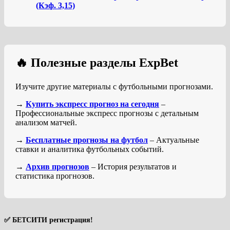
(Кэф. 3,15)
🔥 Полезные разделы ExpBet
Изучите другие материалы с футбольными прогнозами.
→
Купить экспресс прогноз на сегодня
–
Профессиональные экспресс прогнозы с детальным
анализом матчей.
→
Бесплатные прогнозы на футбол
– Актуальные
ставки и аналитика футбольных событий.
→
Архив прогнозов
– История результатов и
статистика прогнозов.
✅ БЕТСИТИ регистрация!