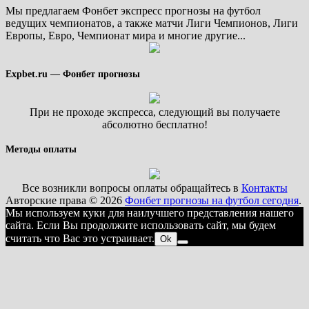
Мы предлагаем Фонбет экспресс прогнозы на футбол
ведущих чемпионатов, а также матчи Лиги Чемпионов, Лиги
Европы, Евро, Чемпионат мира и многие другие...
Expbet.ru — Фонбет прогнозы
При не проходе экспресса, следующий вы получаете
абсолютно бесплатно!
Методы оплаты
Все возникли вопросы оплаты обращайтесь в
Контакты
Авторские права © 2026
Фонбет прогнозы на футбол сегодня
.
Мы используем куки для наилучшего представления нашего
сайта. Если Вы продолжите использовать сайт, мы будем
считать что Вас это устраивает.
Ok